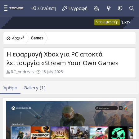
Σύνδεση
Εγγραφή
Έκτακτο 53: 
Ντοκιμαντέρ
Αρχική
Games
Η εφαρμογή Xbox για PC αποκτά
λειτουργία «Stream Your Own Game»
A
P
RC_Andreas
15 July 2025
u
u
t
b
Άρθρο
Gallery (1)
h
l
o
i
r
s
h
d
a
t
e