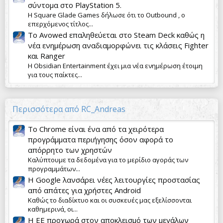
σύντομα στο PlayStation 5.
Η Square Glade Games δήλωσε ότι το Outbound , ο
επερχόμενος τίτλος...
Το Avowed επαληθεύεται στο Steam Deck καθώς η
νέα ενημέρωση αναδιαμορφώνει τις κλάσεις Fighter
και Ranger
Η Obsidian Entertainment έχει μια νέα ενημέρωση έτοιμη
για τους παίκτες...
Περισσότερα από RC_Andreas
Το Chrome είναι ένα από τα χειρότερα
προγράμματα περιήγησης όσον αφορά το
απόρρητο των χρηστών
Καλύπτουμε τα δεδομένα για το μερίδιο αγοράς των
προγραμμάτων...
Η Google λανσάρει νέες λειτουργίες προστασίας
από απάτες για χρήστες Android
Καθώς το διαδίκτυο και οι συσκευές μας εξελίσσονται
καθημερινά, οι...
Η ΕΕ προχωρά στον αποκλεισμό των μεγάλων