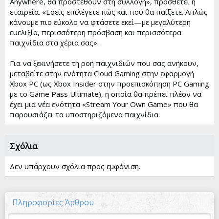
Anywhere, θα προστεθούν στη συλλογή», προσθέτει η
εταιρεία. «Εσείς επιλέγετε πώς και πού θα παίξετε. Απλώς
κάνουμε πιο εύκολο να φτάσετε εκεί—με μεγαλύτερη
ευελιξία, περισσότερη πρόσβαση και περισσότερα
παιχνίδια στα χέρια σας».
Για να ξεκινήσετε τη ροή παιχνιδιών που σας ανήκουν,
μεταβείτε στην ενότητα Cloud Gaming στην εφαρμογή
Xbox PC (ως Xbox Insider στην προεπισκόπηση PC Gaming
με το Game Pass Ultimate), η οποία θα πρέπει πλέον να
έχει μια νέα ενότητα «Stream Your Own Game» που θα
παρουσιάζει τα υποστηριζόμενα παιχνίδια.
Σχόλια
Δεν υπάρχουν σχόλια προς εμφάνιση.
Πληροφορίες Άρθρου