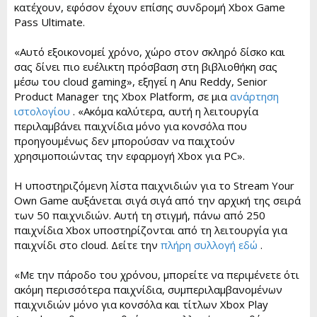
κατέχουν, εφόσον έχουν επίσης συνδρομή Xbox Game
Pass Ultimate.
«Αυτό εξοικονομεί χρόνο, χώρο στον σκληρό δίσκο και
σας δίνει πιο ευέλικτη πρόσβαση στη βιβλιοθήκη σας
μέσω του cloud gaming», εξηγεί η Anu Reddy, Senior
Product Manager της Xbox Platform, σε μια
ανάρτηση
ιστολογίου
. «Ακόμα καλύτερα, αυτή η λειτουργία
περιλαμβάνει παιχνίδια μόνο για κονσόλα που
προηγουμένως δεν μπορούσαν να παιχτούν
χρησιμοποιώντας την εφαρμογή Xbox για PC».
Η υποστηριζόμενη λίστα παιχνιδιών για το Stream Your
Own Game αυξάνεται σιγά σιγά από την αρχική της σειρά
των 50 παιχνιδιών. Αυτή τη στιγμή, πάνω από 250
παιχνίδια Xbox υποστηρίζονται από τη λειτουργία για
παιχνίδι στο cloud. Δείτε την
πλήρη συλλογή εδώ
.
«Με την πάροδο του χρόνου, μπορείτε να περιμένετε ότι
ακόμη περισσότερα παιχνίδια, συμπεριλαμβανομένων
παιχνιδιών μόνο για κονσόλα και τίτλων Xbox Play