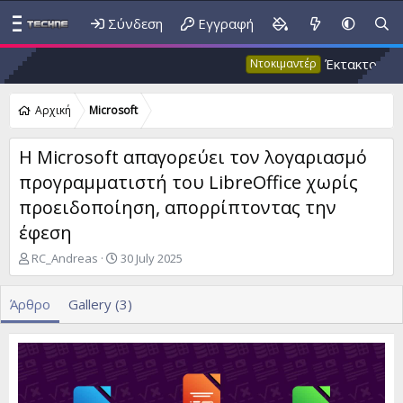
Σύνδεση
Εγγραφή
Έκτακτο 53: Ψευδή
Ντοκιμαντέρ
Αρχική
Microsoft
Η Microsoft απαγορεύει τον λογαριασμό
προγραμματιστή του LibreOffice χωρίς
προειδοποίηση, απορρίπτοντας την
έφεση
A
P
RC_Andreas
30 July 2025
u
u
t
b
Άρθρο
Gallery (3)
h
l
o
i
r
s
h
d
a