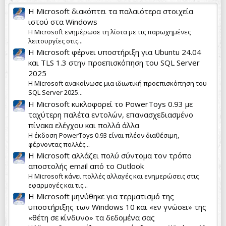
Η Microsoft διακόπτει τα παλαιότερα στοιχεία
ιστού στα Windows
Η Microsoft ενημέρωσε τη λίστα με τις παρωχημένες
λειτουργίες στις...
Η Microsoft φέρνει υποστήριξη για Ubuntu 24.04
και TLS 1.3 στην προεπισκόπηση του SQL Server
2025
Η Microsoft ανακοίνωσε μια ιδιωτική προεπισκόπηση του
SQL Server 2025...
Η Microsoft κυκλοφορεί το PowerToys 0.93 με
ταχύτερη παλέτα εντολών, επανασχεδιασμένο
πίνακα ελέγχου και πολλά άλλα
Η έκδοση PowerToys 0.93 είναι πλέον διαθέσιμη,
φέρνοντας πολλές...
Η Microsoft αλλάζει πολύ σύντομα τον τρόπο
αποστολής email από το Outlook
Η Microsoft κάνει πολλές αλλαγές και ενημερώσεις στις
εφαρμογές και τις...
Η Microsoft μηνύθηκε για τερματισμό της
υποστήριξης των Windows 10 και «εν γνώσει» της
«θέτη σε κίνδυνο» τα δεδομένα σας