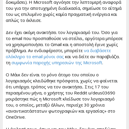
δοκιμάσει). Η Microsoft αγνόησε την λεπτομερή αναφορά
του για την αποτυχημένη διαδικασία, σημείωσε το αίτημά
του ως επιλυμένο χωρίς καμία πραγματική ενέργεια και
απλώς το έκλεισε.
Δεν έχει ακόμη ανακτήσει τον λογαριασμό του. Όσο για
το email που προσπαθούσε να στείλει, αργότερα μπόρεσε
να χρησιμοποιήσει το Gmail και η αποστολή έγινε χωρίς
πρόβλημα. Αν ενδιαφέρεστε, μπορείτε
να διαβάσετε
ολόκληρο το email μόνοι σας
και να δείτε αν παραβιάζει
τη
συμφωνία παροχής υπηρεσιών της Microsoft
.
Ο Μάικ δεν είναι το μόνο άτομο του οποίου ο
λογαριασμός κλειδώθηκε πρόσφατα, χωρίς να φαίνεται
ότι υπάρχει τρόπος να τον ανακτήσει. Στις 17 του
περασμένου μήνα, ο χρήστης του Reddit u/deus03690
μοιράστηκε πώς η Microsoft κλείδωσε τον λογαριασμό
του, ο οποίος, μεταξύ άλλων, περιείχε 30 χρόνια
«αναντικατάστατων φωτογραφιών και εργασίας» στο
OneDrive.
Η έκκλησή τους, όπως και του Μάικ, δεν έχει αποδώσει