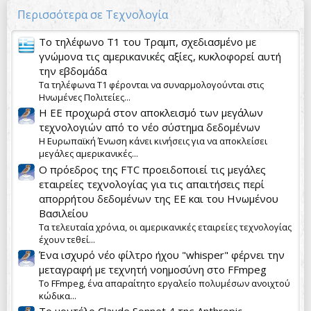
Περισσότερα σε Τεχνολογία
Το τηλέφωνο T1 του Τραμπ, σχεδιασμένο με
γνώμονα τις αμερικανικές αξίες, κυκλοφορεί αυτή
την εβδομάδα
Τα τηλέφωνα T1 φέρονται να συναρμολογούνται στις
Ηνωμένες Πολιτείες...
Η ΕΕ προχωρά στον αποκλεισμό των μεγάλων
τεχνολογιών από το νέο σύστημα δεδομένων
Η Ευρωπαϊκή Ένωση κάνει κινήσεις για να αποκλείσει
μεγάλες αμερικανικές...
Ο πρόεδρος της FTC προειδοποιεί τις μεγάλες
εταιρείες τεχνολογίας για τις απαιτήσεις περί
απορρήτου δεδομένων της ΕΕ και του Ηνωμένου
Βασιλείου
Τα τελευταία χρόνια, οι αμερικανικές εταιρείες τεχνολογίας
έχουν τεθεί...
Ένα ισχυρό νέο φίλτρο ήχου "whisper" φέρνει την
μεταγραφή με τεχνητή νοημοσύνη στο FFmpeg
Το FFmpeg, ένα απαραίτητο εργαλείο πολυμέσων ανοιχτού
κώδικα...