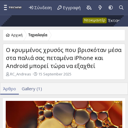
Σύνδεση
Εγγραφή
Έκτακτο 53: Ψε
Ντοκιμαντέρ
Αρχική
Τεχνολογία
Ο κρυμμένος χρυσός που βρισκόταν μέσα
στα παλιά σας πεταμένα iPhone και
Android μπορεί τώρα να εξαχθεί
A
P
RC_Andreas
15 September 2025
u
u
t
b
Άρθρο
Gallery (1)
h
l
o
i
r
s
h
d
a
t
e