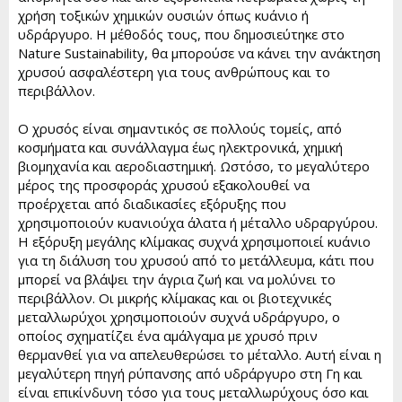
χρήση τοξικών χημικών ουσιών όπως κυάνιο ή
υδράργυρο. Η μέθοδός τους, που δημοσιεύτηκε στο
Nature Sustainability, θα μπορούσε να κάνει την ανάκτηση
χρυσού ασφαλέστερη για τους ανθρώπους και το
περιβάλλον.
Ο χρυσός είναι σημαντικός σε πολλούς τομείς, από
κοσμήματα και συνάλλαγμα έως ηλεκτρονικά, χημική
βιομηχανία και αεροδιαστημική. Ωστόσο, το μεγαλύτερο
μέρος της προσφοράς χρυσού εξακολουθεί να
προέρχεται από διαδικασίες εξόρυξης που
χρησιμοποιούν κυανιούχα άλατα ή μέταλλο υδραργύρου.
Η εξόρυξη μεγάλης κλίμακας συχνά χρησιμοποιεί κυάνιο
για τη διάλυση του χρυσού από το μετάλλευμα, κάτι που
μπορεί να βλάψει την άγρια ζωή και να μολύνει το
περιβάλλον. Οι μικρής κλίμακας και οι βιοτεχνικές
μεταλλωρύχοι χρησιμοποιούν συχνά υδράργυρο, ο
οποίος σχηματίζει ένα αμάλγαμα με χρυσό πριν
θερμανθεί για να απελευθερώσει το μέταλλο. Αυτή είναι η
μεγαλύτερη πηγή ρύπανσης από υδράργυρο στη Γη και
είναι επικίνδυνη τόσο για τους μεταλλωρύχους όσο και