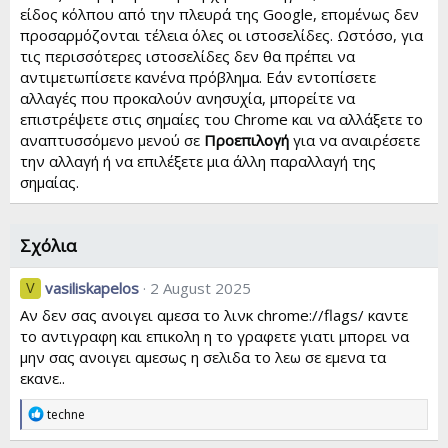
είδος κόλπου από την πλευρά της Google, επομένως δεν
προσαρμόζονται τέλεια όλες οι ιστοσελίδες. Ωστόσο, για
τις περισσότερες ιστοσελίδες δεν θα πρέπει να
αντιμετωπίσετε κανένα πρόβλημα. Εάν εντοπίσετε
αλλαγές που προκαλούν ανησυχία, μπορείτε να
επιστρέψετε στις σημαίες του Chrome και να αλλάξετε το
αναπτυσσόμενο μενού σε
Προεπιλογή
για να αναιρέσετε
την αλλαγή ή να επιλέξετε μια άλλη παραλλαγή της
σημαίας.
Σχόλια
vasiliskapelos
2 August 2025
V
Αν δεν σας ανοιγει αμεσα το λινκ chrome://flags/ καντε
το αντιγραφη και επικολη η το γραφετε γιατι μπορει να
μην σας ανοιγει αμεσως η σελιδα το λεω σε εμενα τα
εκανε..
R
techne
e
a