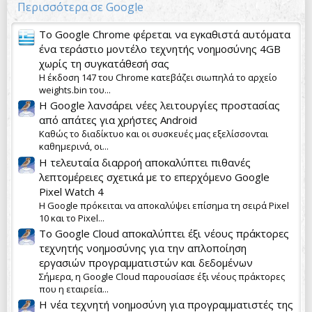
Περισσότερα σε Google
Το Google Chrome φέρεται να εγκαθιστά αυτόματα
ένα τεράστιο μοντέλο τεχνητής νοημοσύνης 4GB
χωρίς τη συγκατάθεσή σας
Η έκδοση 147 του Chrome κατεβάζει σιωπηλά το αρχείο
weights.bin του...
Η Google λανσάρει νέες λειτουργίες προστασίας
από απάτες για χρήστες Android
Καθώς το διαδίκτυο και οι συσκευές μας εξελίσσονται
καθημερινά, οι...
Η τελευταία διαρροή αποκαλύπτει πιθανές
λεπτομέρειες σχετικά με το επερχόμενο Google
Pixel Watch 4
Η Google πρόκειται να αποκαλύψει επίσημα τη σειρά Pixel
10 και το Pixel...
Το Google Cloud αποκαλύπτει έξι νέους πράκτορες
τεχνητής νοημοσύνης για την απλοποίηση
εργασιών προγραμματιστών και δεδομένων
Σήμερα, η Google Cloud παρουσίασε έξι νέους πράκτορες
που η εταιρεία...
Η νέα τεχνητή νοημοσύνη για προγραμματιστές της