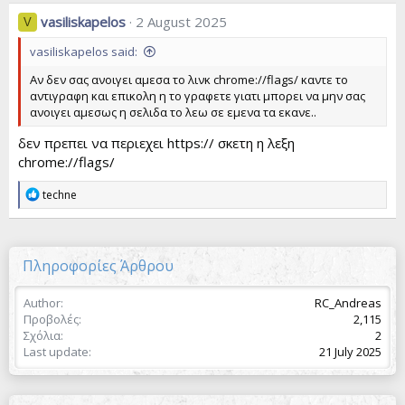
c
vasiliskapelos
2 August 2025
V
t
i
vasiliskapelos said:
o
n
Αν δεν σας ανοιγει αμεσα το λινκ chrome://flags/ καντε το
s
αντιγραφη και επικολη η το γραφετε γιατι μπορει να μην σας
:
ανοιγει αμεσως η σελιδα το λεω σε εμενα τα εκανε..
δεν πρεπει να περιεχει https:// σκετη η λεξη
chrome://flags/
R
techne
e
a
c
t
Πληροφορίες Άρθρου
i
o
n
Author
RC_Andreas
s
Προβολές
2,115
:
Σχόλια
2
Last update
21 July 2025