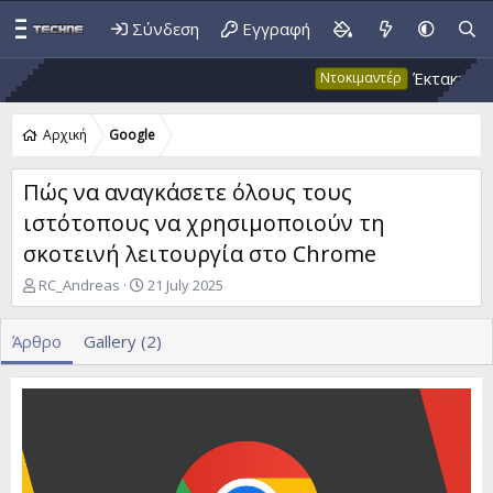
Σύνδεση
Εγγραφή
Έκτακτο 53: Ψευ
Ντοκιμαντέρ
Αρχική
Google
Πώς να αναγκάσετε όλους τους
ιστότοπους να χρησιμοποιούν τη
σκοτεινή λειτουργία στο Chrome
A
P
RC_Andreas
21 July 2025
u
u
t
b
Άρθρο
Gallery (2)
h
l
o
i
r
s
h
d
a
t
e