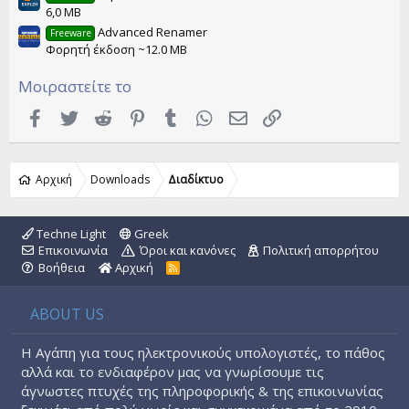
6,0 MB
Advanced Renamer
Freeware
Φορητή έκδοση ~12.0 MB
Μοιραστείτε το
Facebook
Twitter
Reddit
Pinterest
Tumblr
WhatsApp
Email
Link
Αρχική
Downloads
Διαδίκτυο
Techne Light
Greek
Επικοινωνία
Όροι και κανόνες
Πολιτική απορρήτου
Βοήθεια
Αρχική
R
S
S
ABOUT US
Η Αγάπη για τους ηλεκτρονικούς υπολογιστές, το πάθος
αλλά και το ενδιαφέρον μας να γνωρίσουμε τις
άγνωστες πτυχές της πληροφορικής & της επικοινωνίας