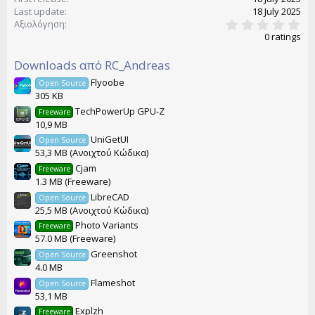
Last update
18 July 2025
0
Αξιολόγηση
.
0 ratings
0
0
Downloads από RC_Andreas
s
t
Flyoobe
Open Source
a
305 KB
r
(
TechPowerUp GPU-Z
Freeware
s
10,9 MB
)
UniGetUI
Open Source
53,3 MB (Ανοιχτού Κώδικα)
Cjam
Freeware
1.3 MB (Freeware)
LibreCAD
Open Source
25,5 MB (Ανοιχτού Κώδικα)
Photo Variants
Freeware
57.0 MB (Freeware)
Greenshot
Open Source
4.0 MB
Flameshot
Open Source
53,1 MB
Explzh
Freeware