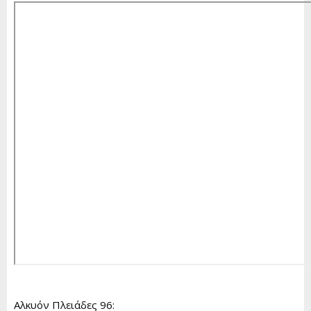
r
t
e
r
Αλκυόν Πλειάδες 96: