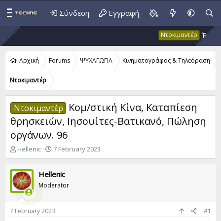
Σύνδεση
Εγγραφή
Έκτακτο 5
Ντοκιμαντέρ
Αρχική
Forums
ΨΥΧΑΓΩΓΙΑ
Κινηματογράφος & Τηλεόραση
Ντοκιμαντέρ
Κομ/στική Κίνα, Καταπίεση
Ντοκιμαντέρ
θρησκειών, Ιησουίτες-Βατικανό, Πώληση
οργάνων. 96
T
S
Hellenic
7 February 2023
h
t
r
a
Hellenic
e
r
a
t
Moderator
d
d
s
a
t
t
7 February 2023
#1
a
e