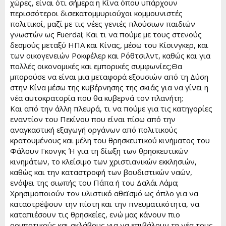
χώρες, είναι ότι σήμερα η Κίνα όπου υπάρχουν
περισσότεροι δισεκατομμυριούχοι κομμουνιστές
πολιτικοί, μαζί με τις νέες γενιές πλούσιων παιδιών
γνωστών ως Fuerdai; Και τι να πούμε με τους στενούς
δεσμούς μεταξύ ΗΠΑ και Κίνας, μέσω του Κίσινγκερ, και
των οικογενειών Ροκφέλερ και Ρόθτσιλντ, καθώς και για
πολλές οικονομικές και εμπορικές συμφωνίες;Θα
μπορούσε να είναι μια μεταφορά εξουσιών από τη Δύση
στην Κίνα μέσω της κυβέρνησης της σκιάς για να γίνει η
νέα αυτοκρατορία που θα κυβερνά τον πλανήτη;
Και από την άλλη πλευρά, τι να πούμε για τις κατηγορίες
εναντίον του Πεκίνου που είναι πίσω από την
αναγκαστική εξαγωγή οργάνων από πολιτικούς
κρατουμένους και μέλη του θρησκευτικού κινήματος του
Φάλουν Γκονγκ; Ή για τη δίωξη των θρησκευτικών
κινημάτων, το κλείσιμο των χριστιανικών εκκλησιών,
καθώς και την καταστροφή των βουδιστικών ναών,
ενόψει της σιωπής του Πάπα ή του Δαλάι Λάμα;
Χρησιμοποιούν τον υλιστικό αθεϊσμό ως όπλο για να
καταστρέψουν την πίστη και την πνευματικότητα, να
καταπιέσουν τις θρησκείες, ενώ μας κάνουν πιο
ρομποτικούς και σκλάβους για να επιβάλουν τη νέα τους