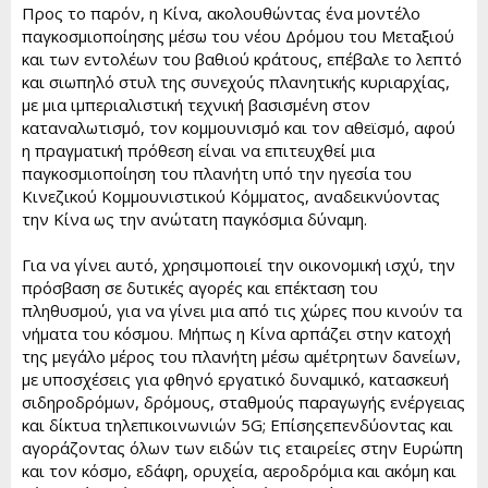
Προς το παρόν, η Κίνα, ακολουθώντας ένα μοντέλο
παγκοσμιοποίησης μέσω του νέου Δρόμου του Μεταξιού
και των εντολέων του βαθιού κράτους, επέβαλε το λεπτό
και σιωπηλό στυλ της συνεχούς πλανητικής κυριαρχίας,
με μια ιμπεριαλιστική τεχνική βασισμένη στον
καταναλωτισμό, τον κομμουνισμό και τον αθεϊσμό, αφού
η πραγματική πρόθεση είναι να επιτευχθεί μια
παγκοσμιοποίηση του πλανήτη υπό την ηγεσία του
Κινεζικού Κομμουνιστικού Κόμματος, αναδεικνύοντας
την Κίνα ως την ανώτατη παγκόσμια δύναμη.
Για να γίνει αυτό, χρησιμοποιεί την οικονομική ισχύ, την
πρόσβαση σε δυτικές αγορές και επέκταση του
πληθυσμού, για να γίνει μια από τις χώρες που κινούν τα
νήματα του κόσμου. Μήπως η Κίνα αρπάζει στην κατοχή
της μεγάλο μέρος του πλανήτη μέσω αμέτρητων δανείων,
με υποσχέσεις για φθηνό εργατικό δυναμικό, κατασκευή
σιδηροδρόμων, δρόμους, σταθμούς παραγωγής ενέργειας
και δίκτυα τηλεπικοινωνιών 5G; Επίσηςεπενδύοντας και
αγοράζοντας όλων των ειδών τις εταιρείες στην Ευρώπη
και τον κόσμο, εδάφη, ορυχεία, αεροδρόμια και ακόμη και