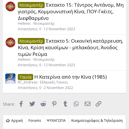
Έκτακτο 15: Τέντρος Αντάνομ, Μη
Ντοκιμαντέρ
γιατρός, Κομμουνιστική Κίνα, ΠΟΥ-Γκέιτς,
Διεφθαρμένο
Hellenic
Ντοκιμαντέρ
Απαντήσεις
0
12 November 2023
Έκτακτο 5: Οικον/κή κατάρρευση,
Ντοκιμαντέρ
Κίνα, Κρίση καυσίμων - μπλακάουτ, Άνοδος
τιμών Ρεύμα
Hellenic
Ντοκιμαντέρ
Απαντήσεις
0
12 November 2023
Η Κατερίνα από την Κίνα (1985)
Ταινία
RC_Andreas
Ελληνικές Ταινιες
Απαντήσεις
0
2 November 2022
Facebook
Twitter
Reddit
Pinterest
Tumblr
WhatsApp
Email
Link
Share:
Αρχική
Forums
ΨΥΧΑΓΩΓΙΑ
Κινηματογράφος & Τηλεόραση