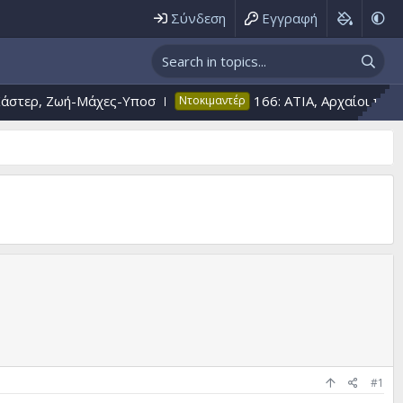
Σύνδεση
Εγγραφή
ρ, Ζωή-Μάχες-Υποσ
166: ΑΤΙΑ, Αρχαίοι πίνακες,
Ντοκιμαντέρ
#1