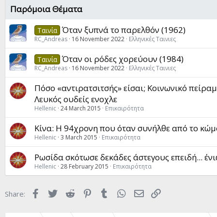
Παρόμοια Θέματα
Όταν ξυπνά το παρελθόν (1962)
Ταινία
RC_Andreas
16 November 2022
Ελληνικές Ταινιες
Όταν οι ρόδες χορεύουν (1984)
Ταινία
RC_Andreas
16 November 2022
Ελληνικές Ταινιες
Πόσο «αντιρατσιτσής» είσαι; Kοινωνικό πείραμ
Λευκός ουδείς ενοχλε
Hellenic
24 March 2015
Επικαιρότητα
Κίνα: Η 94χρονη που όταν συνήλθε από το κώμ
Hellenic
3 March 2015
Επικαιρότητα
Ρωσίδα σκότωσε δεκάδες άστεγους επειδή... έ
Hellenic
28 February 2015
Επικαιρότητα
Facebook
Twitter
Reddit
Pinterest
Tumblr
WhatsApp
Email
Link
Share: