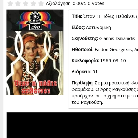
e
0
Αξιολόγηση: 0.00/5 0 Votes
r
.
0
Title:
Όταν Η Πόλις Πεθαίνει 
0
s
Είδος:
Αστυνομική
t
a
Σκηνοθέτης:
Giannis Dalianidis
r
(
Ηθοποιοί:
Faidon Georgitsis, An
s
)
Κυκλοφορία:
1969-03-10
Διάρκεια:
91
Περίληψη:
Σε μια μαιευτική κλ
φαρμάκου. Ο Άρης Ραγκούσης ε
προέρχονται τα χρήματα με τα
του Ραγκούση.