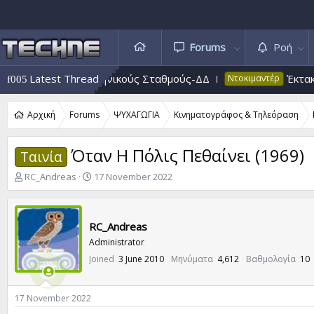
Forums
Ροή
ger ΑΤΙΑ σε Πυρηνικούς Σταθμούς-ΔΔ
Latest Thread
Έκτακτο 52
Ντοκιμαντέρ
Αρχική
Forums
ΨΥΧΑΓΩΓΙΑ
Κινηματογράφος & Τηλεόραση
Όταν Η Πόλις Πεθαίνει (1969)
Ταινία
T
S
RC_Andreas
17 November 2022
h
t
r
a
e
r
RC_Andreas
a
t
d
d
Administrator
s
a
Joined
3 June 2010
Μηνύματα
4,612
Βαθμολογία
10
t
t
a
e
r
17 November 2022
t