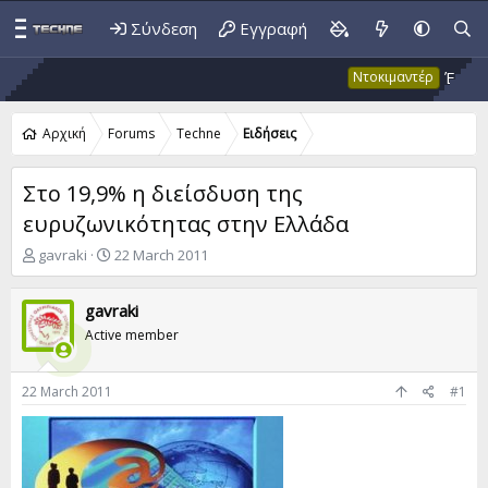
Σύνδεση
Εγγραφή
Έκτακτο 
Ντοκιμαντέρ
Αρχική
Forums
Techne
Ειδήσεις
Στο 19,9% η διείσδυση της
ευρυζωνικότητας στην Ελλάδα
T
S
gavraki
22 March 2011
h
t
r
a
gavraki
e
r
a
t
Active member
d
d
s
a
t
t
22 March 2011
#1
a
e
r
t
e