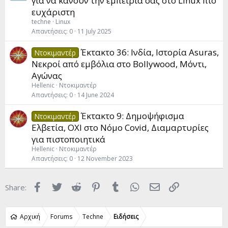
για να κάνουν την εμπειρία σας στο Linux πιο
c
ευχάριστη
l
techne
Linux
e
Απαντήσεις
0
11 July 2025
Έκτακτο 36: Ινδία, Ιστορία Asuras,
Ντοκιμαντέρ
Νεκροί από εμβόλια στο Bollywood, Mόντι,
Αγώνας
Hellenic
Ντοκιμαντέρ
Απαντήσεις
0
14 June 2024
Έκτακτο 9: Δημοψήφισμα
Ντοκιμαντέρ
Ελβετία, ΟΧΙ στο Νόμο Covid, Διαμαρτυρίες
για πιστοποιητικά
Hellenic
Ντοκιμαντέρ
Απαντήσεις
0
12 November 2023
Facebook
Twitter
Reddit
Pinterest
Tumblr
WhatsApp
Email
Link
Share:
Αρχική
Forums
Techne
Ειδήσεις