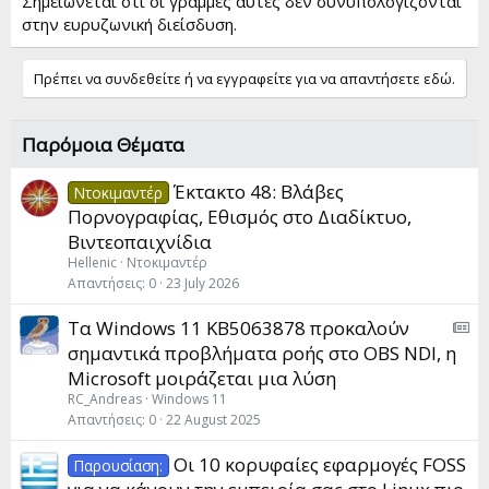
Σημειώνεται ότι οι γραμμές αυτές δεν συνυπολογίζονται
στην ευρυζωνική διείσδυση.
Πρέπει να συνδεθείτε ή να εγγραφείτε για να απαντήσετε εδώ.
Παρόμοια Θέματα
Έκτακτο 48: Βλάβες
Ντοκιμαντέρ
Πορνογραφίας, Εθισμός στο Διαδίκτυο,
Βιντεοπαιχνίδια
Hellenic
Ντοκιμαντέρ
Απαντήσεις
0
23 July 2026
A
Τα Windows 11 KB5063878 προκαλούν
M
σημαντικά προβλήματα ροής στο OBS NDI, η
S
Microsoft μοιράζεται μια λύση
:
RC_Andreas
Windows 11
A
Απαντήσεις
0
22 August 2025
r
Οι 10 κορυφαίες εφαρμογές FOSS
t
Παρουσίαση:
i