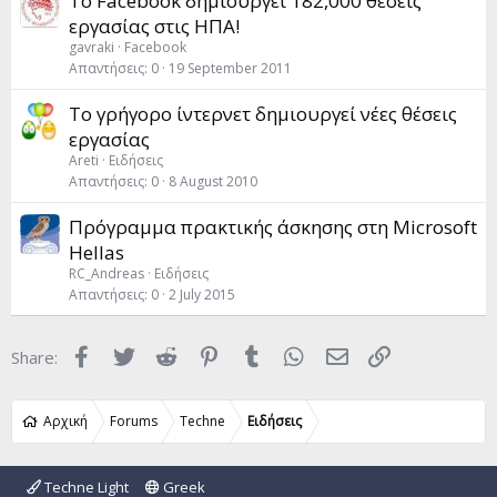
Το Facebook δημιουργεί 182,000 θέσεις
εργασίας στις ΗΠΑ!
gavraki
Facebook
Απαντήσεις
0
19 September 2011
Το γρήγορο ίντερνετ δημιουργεί νέες θέσεις
εργασίας
Areti
Ειδήσεις
Απαντήσεις
0
8 August 2010
Πρόγραμμα πρακτικής άσκησης στη Microsoft
Hellas
RC_Andreas
Ειδήσεις
Απαντήσεις
0
2 July 2015
Facebook
Twitter
Reddit
Pinterest
Tumblr
WhatsApp
Email
Link
Share:
Αρχική
Forums
Techne
Ειδήσεις
Techne Light
Greek