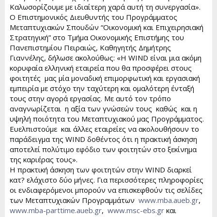
Καλωσορίζουμε με ιδιαίτερη χαρά αυτή τη συνεργασία».
Ο Επιστημονικός Διευθυντής του Προγράμματος
Μεταπτυχιακών Σπουδών “Οικονομική και Επιχειρησιακή
Στρατηγική” στο Τμήμα Οικονομικής Επιστήμης του
Πανεπιστημίου Πειραιώς, Καθηγητής Δημήτρης
Γιαννέλης, δήλωσε ακολούθως: «Η WIND είναι μια ακόμη
κορυφαία ελληνική εταιρεία που θα προσφέρει στους
φοιτητές μας μία μοναδική επιμορφωτική και εργασιακή
εμπειρία με στόχο την ταχύτερη και ομαλότερη ένταξή
τους στην αγορά εργασίας. Με αυτό τον τρόπο
αναγνωρίζεται η αξία των γνώσεών τους καθώς και η
υψηλή ποιότητα του Μεταπτυχιακού μας Προγράμματος.
Ευελπιστούμε και άλλες εταιρείες να ακολουθήσουν το
παράδειγμα της WIND δοθέντος ότι η πρακτική άσκηση
αποτελεί πολύτιμο εφόδιο των φοιτητών στο ξεκίνημα
της καριέρας τους».
Η πρακτική άσκηση των φοιτητών στην WIND διαρκεί
κατ? ελάχιστο δύο μήνες. Για περισσότερες πληροφορίες
οι ενδιαφερόμενοι μπορούν να επισκεφθούν τις σελίδες
των Μεταπτυχιακών Προγραμμάτων
www.mba.aueb.gr
,
www.mba-parttime.aueb.gr
,
www.msc-ebs.gr
και