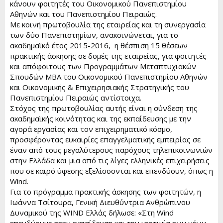
r
κάνουν φοιτητές του Οικονομικού Πανεπιστημίου
Αθηνών και του Πανεπιστημίου Πειραιώς.
Με κοινή πρωτοβουλία της εταιρείας και τη συνεργασία
των δύο Πανεπιστημίων, ανακοινώνεται, για το
ακαδημαϊκό έτος 2015-2016, η θέσπιση 15 θέσεων
πρακτικής άσκησης σε δομές της εταιρείας, για φοιτητές
και απόφοιτους των Προγραμμάτων Μεταπτυχιακών
Σπουδών MBA του Οικονομικού Πανεπιστημίου Αθηνών
και Οικονομικής & Επιχειρησιακής Στρατηγικής του
Πανεπιστημίου Πειραιώς αντίστοιχα.
Στόχος της πρωτοβουλίας αυτής είναι η σύνδεση της
ακαδημαϊκής κοινότητας και της εκπαίδευσης με την
αγορά εργασίας και τον επιχειρηματικό κόσμο,
προσφέροντας ευκαιρίες επαγγελματικής εμπειρίας σε
έναν από τους μεγαλύτερους παρόχους τηλεπικοινωνιών
στην Ελλάδα και μια από τις λίγες ελληνικές επιχειρήσεις
που σε καιρό ύφεσης εξελίσσονται και επενδύουν, όπως η
Wind.
Για το πρόγραμμα πρακτικής άσκησης των φοιτητών, η
Ιωάννα Τσίτουρα, Γενική Διευθύντρια Ανθρώπινου
Δυναμικού της WIND Ελλάς δήλωσε: «Στη Wind
επενδύουμε στην εκπαίδευση και την ισοτιμία των νέων