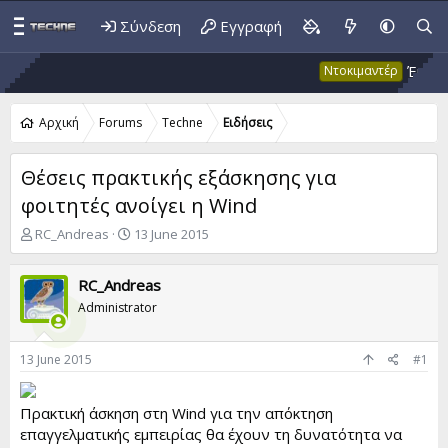
Σύνδεση
Εγγραφή
Έκτακτο 
Ντοκιμαντέρ
Αρχική
Forums
Techne
Ειδήσεις
Θέσεις πρακτικής εξάσκησης για
φοιτητές ανοίγει η Wind
T
S
RC_Andreas
13 June 2015
h
t
r
a
RC_Andreas
e
r
a
t
Administrator
d
d
s
a
t
t
13 June 2015
#1
a
e
r
Πρακτική άσκηση στη Wind για την απόκτηση
t
e
επαγγελματικής εμπειρίας θα έχουν τη δυνατότητα να