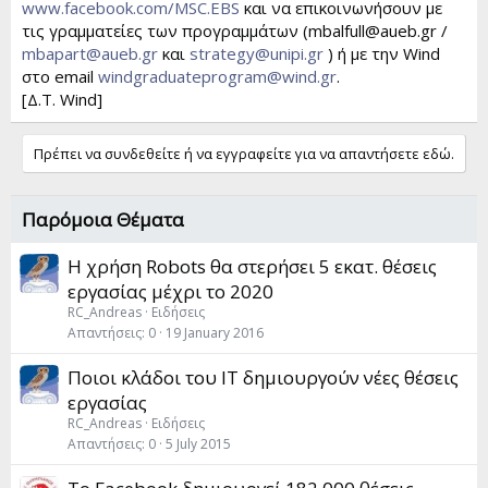
www.facebook.com/MSC.EBS
και να επικοινωνήσουν με
τις γραμματείες των προγραμμάτων (
mbalfull@aueb.gr
/
mbapart@aueb.gr
και
strategy@unipi.gr
) ή με την Wind
στο email
windgraduateprogram@wind.gr
.
[Δ.Τ. Wind]
Πρέπει να συνδεθείτε ή να εγγραφείτε για να απαντήσετε εδώ.
Παρόμοια Θέματα
H χρήση Robots θα στερήσει 5 εκατ. θέσεις
εργασίας μέχρι το 2020
RC_Andreas
Ειδήσεις
Απαντήσεις
0
19 January 2016
Ποιοι κλάδοι του IT δημιουργούν νέες θέσεις
εργασίας
RC_Andreas
Ειδήσεις
Απαντήσεις
0
5 July 2015