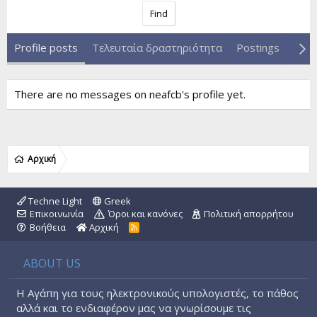
Find
Profile posts
Τελευταία δραστηριότητα
Postings
Abou
There are no messages on neafcb's profile yet.
Αρχική
Techne Light
Greek
Επικοινωνία
Όροι και κανόνες
Πολιτική απορρήτου
Βοήθεια
Αρχική
R
S
S
ABOUT US
Η Αγάπη για τους ηλεκτρονικούς υπολογιστές, το πάθος
αλλά και το ενδιαφέρον μας να γνωρίσουμε τις