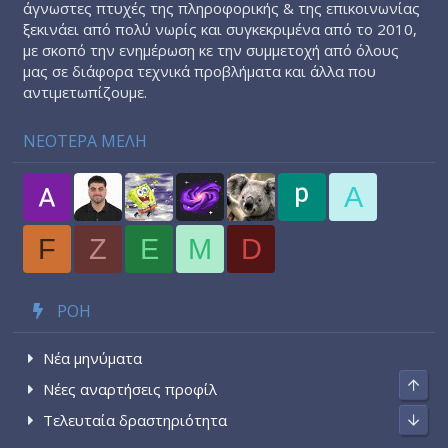
άγνωστες πτυχές της πληροφορικής & της επικοινωνίας
ξεκινάει από πολύ νωρίς και συγκεκριμένα από το 2010,
με σκοπό την ενημέρωση κε την συμμετοχή από όλους
μας σε διάφορα τεχνικά προβλήματα και άλλα που
αντιμετωπίζουμε.
ΝΕΟΤΕΡΑ ΜΕΛΗ
A
F
Z
E
M
D
ΡΟΉ
Νέα μηνύματα
Top
Νέες αναρτήσεις προφίλ
Τελευταία δραστηριότητα
Bott