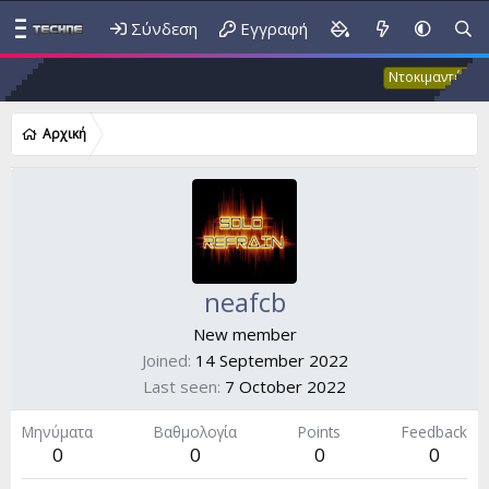
Σύνδεση
Εγγραφή
Έκ
Ντοκιμαντέρ
Αρχική
neafcb
New member
Joined
14 September 2022
Last seen
7 October 2022
Μηνύματα
Βαθμολογία
Points
Feedback
0
0
0
0