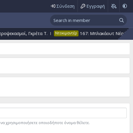
Σύνδεση
Εγγραφή
ψεκασμοί, Γκρέτα T.
167: Μπλακάουτ Nέα Υόρκη 
Ντοκιμαντέρ
ε να χρησιμοποιήσετε οποιοδήποτε όνομα θέλετε.