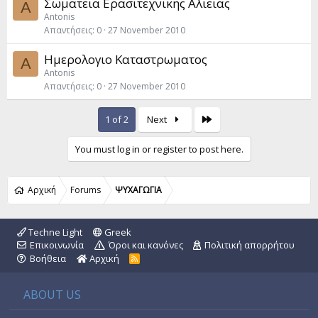
Σωματεια Ερασιτεχνικης Αλιειας
A
Antonis
Απαντήσεις
0
27 November 2010
Ημερολογιο Καταστρωματος
A
Antonis
Απαντήσεις
0
27 November 2010
Last
1 of 2
Next
You must log in or register to post here.
Αρχική
Forums
ΨΥΧΑΓΩΓΙΑ
Techne Light
Greek
Επικοινωνία
Όροι και κανόνες
Πολιτική απορρήτου
Βοήθεια
Αρχική
R
S
S
ABOUT US