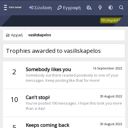
Σύνδεση
Εγγραφή
Έκ
Ντοκιμαντέρ
Αρχική
vasiliskapelos
Trophies awarded to vasiliskapelos
Somebody likes you
16 September 2022
2
Somebody out there reacted positively to one of your
messages. Keep posting like that for more!
Can't stop!
30 August 2022
10
You've posted 100 messages. I hope this took you more
than a day!
Keeps coming back
30 August 2022
5