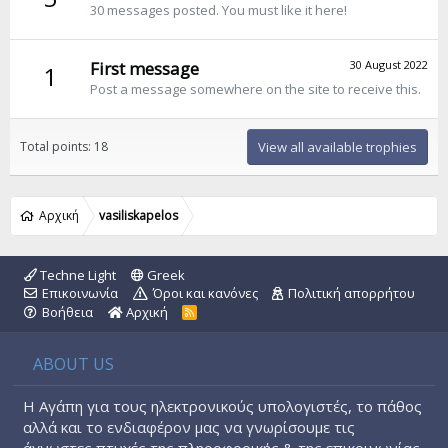
30 messages posted. You must like it here!
First message
30 August 2022
1
Post a message somewhere on the site to receive this.
Total points: 18
View all available trophies
Αρχική
vasiliskapelos
Techne Light
Greek
Επικοινωνία
Όροι και κανόνες
Πολιτική απορρήτου
Βοήθεια
Αρχική
R
S
S
ABOUT US
Η Αγάπη για τους ηλεκτρονικούς υπολογιστές, το πάθος
αλλά και το ενδιαφέρον μας να γνωρίσουμε τις
άγνωστες πτυχές της πληροφορικής & της επικοινωνίας