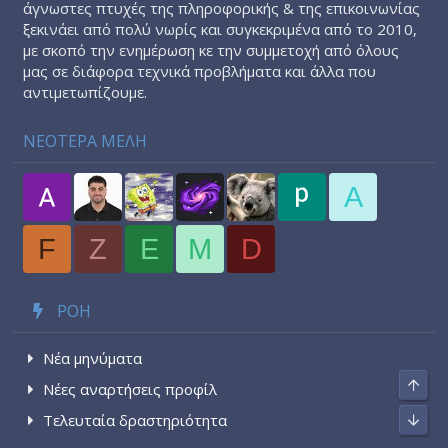
άγνωστες πτυχές της πληροφορικής & της επικοινωνίας
ξεκινάει από πολύ νωρίς και συγκεκριμένα από το 2010,
με σκοπό την ενημέρωση κε την συμμετοχή από όλους
μας σε διάφορα τεχνικά προβλήματα και άλλα που
αντιμετωπίζουμε.
ΝΕΟΤΕΡΑ ΜΕΛΗ
A
F
Z
E
M
D
ΡΟΉ
Νέα μηνύματα
Top
Νέες αναρτήσεις προφίλ
Τελευταία δραστηριότητα
Bott