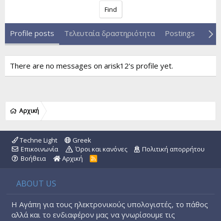
Find
Profile posts
Τελευταία δραστηριότητα
Postings
Abou
There are no messages on arisk12's profile yet.
Αρχική
Techne Light
Greek
Επικοινωνία
Όροι και κανόνες
Πολιτική απορρήτου
Βοήθεια
Αρχική
R
S
S
ABOUT US
Η Αγάπη για τους ηλεκτρονικούς υπολογιστές, το πάθος
αλλά και το ενδιαφέρον μας να γνωρίσουμε τις