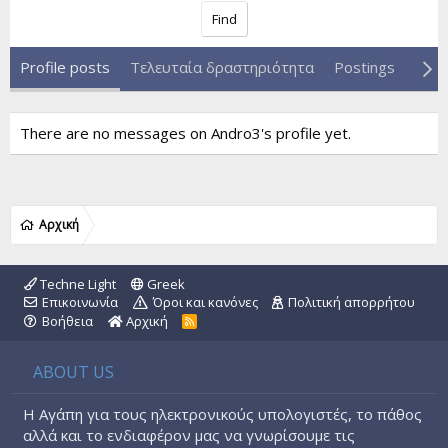
Find
Profile posts
Τελευταία δραστηριότητα
Postings
Abou
There are no messages on Andro3's profile yet.
Αρχική
Techne Light
Greek
Επικοινωνία
Όροι και κανόνες
Πολιτική απορρήτου
Βοήθεια
Αρχική
R
S
S
ABOUT US
Η Αγάπη για τους ηλεκτρονικούς υπολογιστές, το πάθος
αλλά και το ενδιαφέρον μας να γνωρίσουμε τις