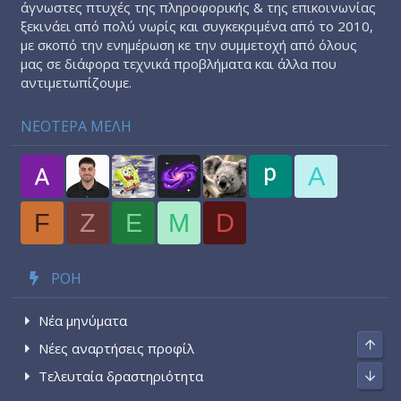
άγνωστες πτυχές της πληροφορικής & της επικοινωνίας
ξεκινάει από πολύ νωρίς και συγκεκριμένα από το 2010,
με σκοπό την ενημέρωση κε την συμμετοχή από όλους
μας σε διάφορα τεχνικά προβλήματα και άλλα που
αντιμετωπίζουμε.
ΝΕΟΤΕΡΑ ΜΕΛΗ
A
F
Z
E
M
D
ΡΟΉ
Νέα μηνύματα
Top
Νέες αναρτήσεις προφίλ
Τελευταία δραστηριότητα
Bott