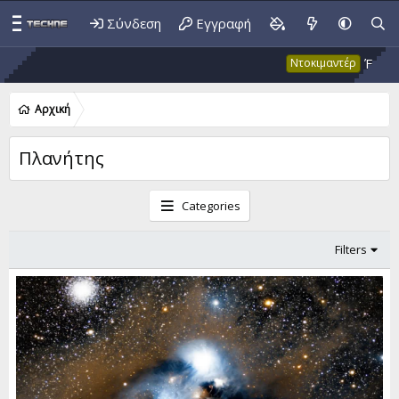
Σύνδεση
Εγγραφή
Έκτακτο 53: 
Ντοκιμαντέρ
Αρχική
Πλανήτης
Categories
Filters