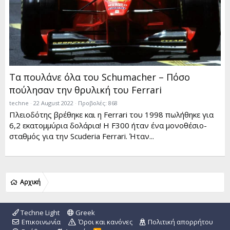
Τα πουλάνε όλα του Schumacher – Πόσο
πούλησαν την θρυλική του Ferrari
techne
22 August 2022
Προβολές: 868
Πλειοδότης βρέθηκε και η Ferrari του 1998 πωλήθηκε για
6,2 εκατομμύρια δολάρια! Η F300 ήταν ένα μονοθέσιο-
σταθμός για την Scuderia Ferrari. Ήταν...
Αρχική
Techne Light
Greek
Επικοινωνία
Όροι και κανόνες
Πολιτική απορρήτου