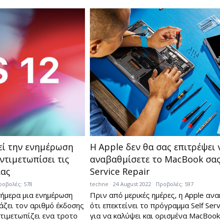
εί την ενημέρωση
Η Apple δεν θα σας επιτρέψει 
αντιμετωπίσει τις
αναβαθμίσετε το MacBook σας 
ίας
Service Repair
ροβολές: 578
techne
24 August 2022
Προβολές: 597
ήμερα μια ενημέρωση
Πριν από μερικές ημέρες, η Apple αν
άζει τον αριθμό έκδοσης
ότι επεκτείνει το πρόγραμμα Self Serv
ντιμετωπίζει ενα τροτο
για να καλύψει και ορισμένα MacBook