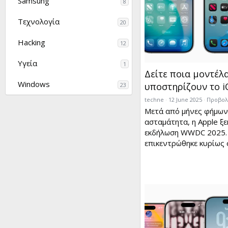
Samsung
8
Τεχνολογία
20
Hacking
12
Υγεία
1
Δείτε ποια μοντέλ
Windows
υποστηρίζουν το i
23
techne
12 June 2025
Προβολέ
Μετά από μήνες φήμω
ασταμάτητα, η Apple ξε
εκδήλωση WWDC 2025.
επικεντρώθηκε κυρίως σε