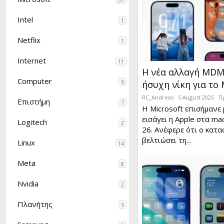
Intel
1
Netflix
1
Internet
11
Η νέα αλλαγή MDM 
Computer
5
ήσυχη νίκη για το 
RC_Andreas
5 August 2025
Π
Επιστήμη
7
Η Microsoft επισήμανε 
εισάγει η Apple στα ma
Logitech
2
26. Ανέφερε ότι ο κατα
βελτιώσει τη...
Linux
14
Meta
8
Nvidia
2
Πλανήτης
5