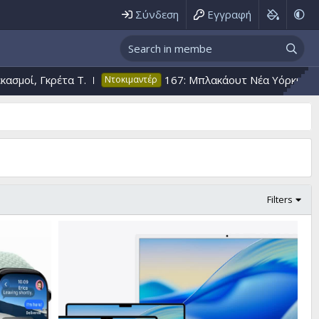
Σύνδεση
Εγγραφή
.
167: Μπλακάουτ Nέα Υόρκη Μάχη ΑΤΙΑ, Έκρηξη 
Ντοκιμαντέρ
Filters