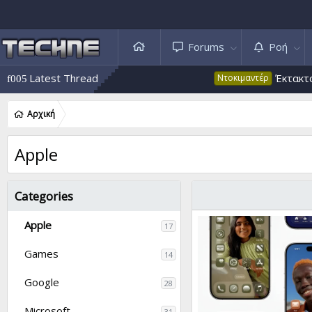
Forums
Ροή
Latest Thread
Έκτακτο 53: Ψευδής κλιμ
Ντοκιμαντέρ
Αρχική
Apple
Categories
Apple
17
Games
14
Google
28
Microsoft
31