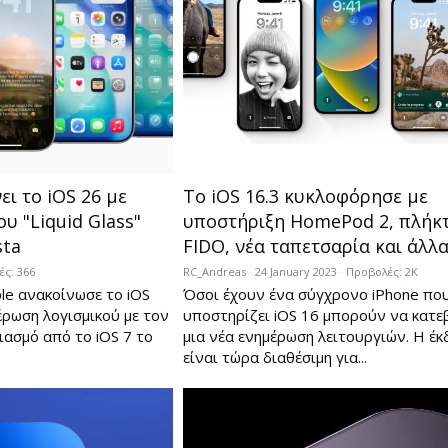
ι το iOS 26 με
Το iOS 16.3 κυκλοφόρησε με
υ "Liquid Glass"
υποστήριξη HomePod 2, πλήκ
sta
FIDO, νέα ταπετσαρία και άλλ
ς: 366
RC_Andreas
24 January 2023
Προβολές: 2K
le ανακοίνωσε το iOS
Όσοι έχουν ένα σύγχρονο iPhone πο
έρωση λογισμικού με τον
υποστηρίζει iOS 16 μπορούν να κατ
ασμό από το iOS 7 το
μια νέα ενημέρωση λειτουργιών. Η έκ
είναι τώρα διαθέσιμη για...