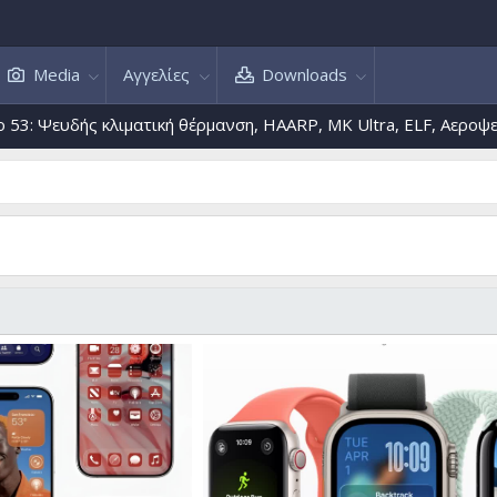
Media
Αγγελίες
Downloads
ατική θέρμανση, HAARP, MK Ultra, ELF, Αεροψεκασμοί, Γκρέτα T