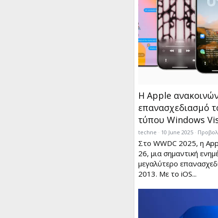
Η Apple ανακοινώνε
επανασχεδιασμό το
τύπου Windows Vi
techne
10 June 2025
Προβολέ
Στο WWDC 2025, η App
26, μια σημαντική ενημ
μεγαλύτερο επανασχεδι
2013. Με το iOS...