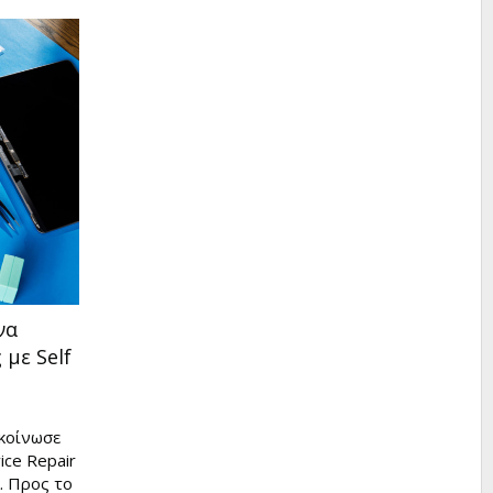
να
με Self
ακοίνωσε
ice Repair
. Προς το