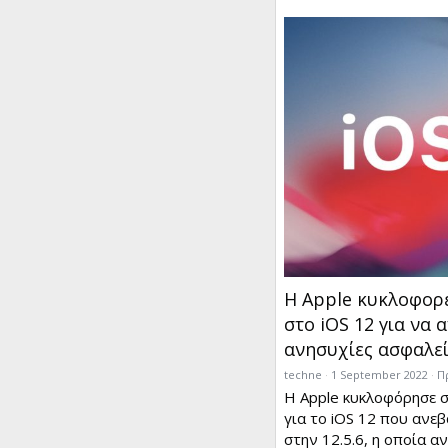
Η Apple κυκλοφορ
στο iOS 12 για να 
ανησυχίες ασφαλε
techne
1 September 2022
Π
Η Apple κυκλοφόρησε σ
για το iOS 12 που ανεβ
στην 12.5.6, η οποία α