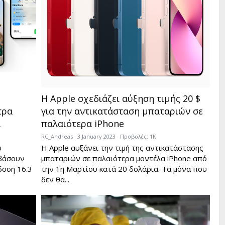
Η Apple σχεδιάζει αύξηση τιμής 20 $
τρα
για την αντικατάσταση μπαταριών σε
α
παλαιότερα iPhone
RC_Andreas
3 January 2023
Προβολές: 1K
υ
Η Apple αυξάνει την τιμή της αντικατάστασης
εβάσουν
μπαταριών σε παλαιότερα μοντέλα iPhone από
δοση 16.3
την 1η Μαρτίου κατά 20 δολάρια. Τα μόνα που
δεν θα...