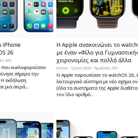
α iPhone
Η Apple ανακοινώνει το watch
OS 26
με έναν «Φίλο για Γυμναστική»
χειρονομίες και πολλά άλλα
ς: 424
ν που κυκλοφορούσαν
techne
12 June 2025
Προβολές: 297
κίνησε σήμερα την
Η Apple παρουσίασε το watchOS 26, 
 Η εκδήλωση
λειτουργικό σύστημα με νέο σχήμα ο
 μια σειρά...
(όλα τα συστήματα της Apple διαθέτ
τον ίδιο αριθμό...