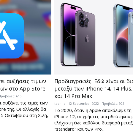
ει αυξήσεις τιμών
Προδιαγραφές: Εδώ είναι οι δ
των στο App Store
μεταξύ των iPhone 14, 14 Plus,
και 14 Pro Max
Προβολές: 615
 αυξάνει τις τιμές των
techne
12 September 2022
Προβολές: 921
re της. Οι αλλαγές θα
Το 2020, όταν η Apple αποκάλυψε τη 
 5 Οκτωβρίου στη Χιλή,
iPhone 12, οι χρήστες μπερδεύτηκαν 
ελάχιστη έως καθόλου διαφορά μετα
"standard" και των Pro...