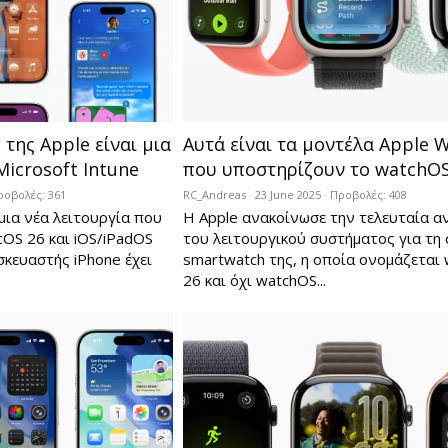
της Apple είναι μια
Αυτά είναι τα μοντέλα Apple 
Microsoft Intune
που υποστηρίζουν το watchOS
ροβολές: 361
RC_Andreas
23 June 2025
Προβολές: 408
μια νέα λειτουργία που
Η Apple ανακοίνωσε την τελευταία α
cOS 26 και iOS/iPadOS
του λειτουργικού συστήματος για τη 
σκευαστής iPhone έχει
smartwatch της, η οποία ονομάζεται
26 και όχι watchOS...