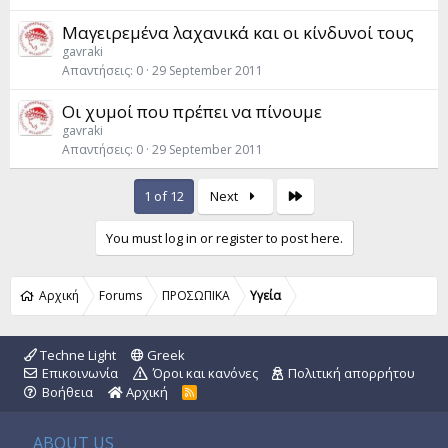
Μαγειρεμένα λαχανικά και οι κίνδυνοί τους
gavraki
Απαντήσεις
0
29 September 2011
Οι χυμοί που πρέπει να πίνουμε
gavraki
Απαντήσεις
0
29 September 2011
Last
1 of 12
Next
You must log in or register to post here.
Αρχική
Forums
ΠΡΟΣΩΠΙΚΑ
Yγεία
Techne Light
Greek
Επικοινωνία
Όροι και κανόνες
Πολιτική απορρήτου
Βοήθεια
Αρχική
R
S
S
ABOUT US