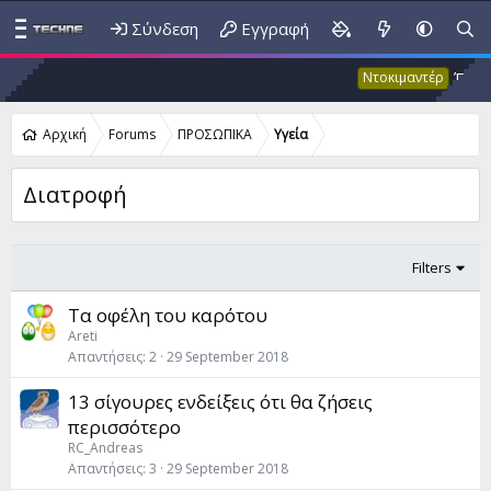
Σύνδεση
Εγγραφή
Έκτακτο
Ντοκιμαντέρ
Αρχική
Forums
ΠΡΟΣΩΠΙΚΑ
Yγεία
Διατροφή
Filters
Τα οφέλη του καρότου
Areti
Απαντήσεις
2
29 September 2018
13 σίγουρες ενδείξεις ότι θα ζήσεις
περισσότερο
RC_Andreas
Απαντήσεις
3
29 September 2018