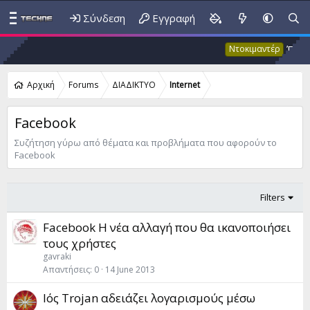
Σύνδεση
Εγγραφή
Έκτακτο
Ντοκιμαντέρ
Αρχική
Forums
ΔΙΑΔΙΚΤΥΟ
Internet
Facebook
Συζήτηση γύρω από θέματα και προβλήματα που αφορούν το
Facebook
Filters
Facebook Η νέα αλλαγή που θα ικανοποιήσει
τους χρήστες
gavraki
Απαντήσεις
0
14 June 2013
Ιός Trojan αδειάζει λογαρισμούς μέσω