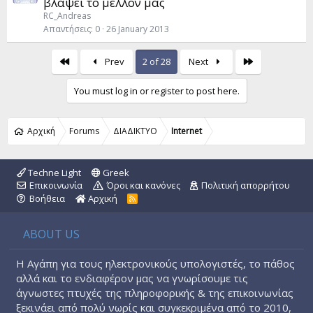
βλάψει το μέλλον μας
RC_Andreas
Απαντήσεις
0
26 January 2013
First
Last
Prev
2 of 28
Next
You must log in or register to post here.
Αρχική
Forums
ΔΙΑΔΙΚΤΥΟ
Internet
Techne Light
Greek
Επικοινωνία
Όροι και κανόνες
Πολιτική απορρήτου
Βοήθεια
Αρχική
R
S
S
ABOUT US
Η Αγάπη για τους ηλεκτρονικούς υπολογιστές, το πάθος
αλλά και το ενδιαφέρον μας να γνωρίσουμε τις
άγνωστες πτυχές της πληροφορικής & της επικοινωνίας
ξεκινάει από πολύ νωρίς και συγκεκριμένα από το 2010,