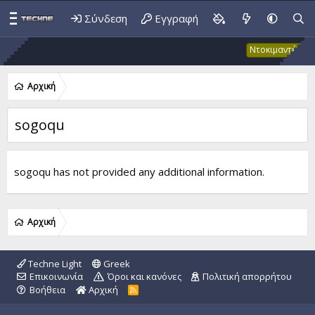
Σύνδεση
Εγγραφή
Έκ
Ντοκιμαντέρ
Αρχική
sogoqu
sogoqu has not provided any additional information.
Αρχική
Techne Light
Greek
Επικοινωνία
Όροι και κανόνες
Πολιτική απορρήτου
Βοήθεια
Αρχική
R
S
S