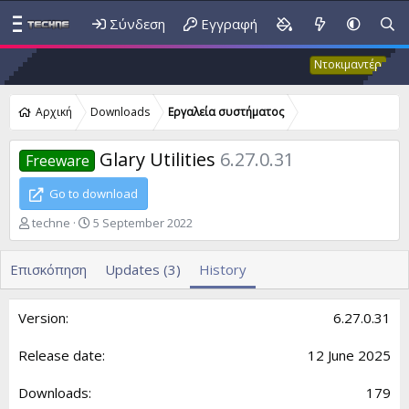
Σύνδεση
Εγγραφή
Έκτα
Ντοκιμαντέρ
Αρχική
Downloads
Εργαλεία συστήματος
Glary Utilities
6.27.0.31
Freeware
Go to download
A
C
techne
5 September 2022
u
r
t
e
Επισκόπηση
Updates (3)
History
h
a
o
t
r
i
6.27.0.31
o
n
d
12 June 2025
a
t
179
e