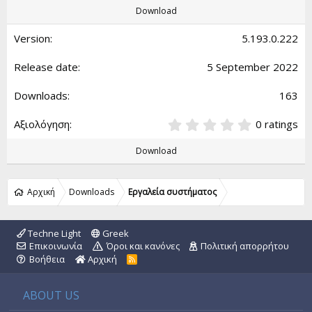
0
Download
0
s
5.193.0.222
t
a
5 September 2022
r
(
s
163
)
0
0 ratings
.
0
Download
0
s
t
Αρχική
Downloads
Εργαλεία συστήματος
a
r
(
Techne Light
Greek
s
Επικοινωνία
Όροι και κανόνες
Πολιτική απορρήτου
)
Βοήθεια
Αρχική
R
S
S
ABOUT US