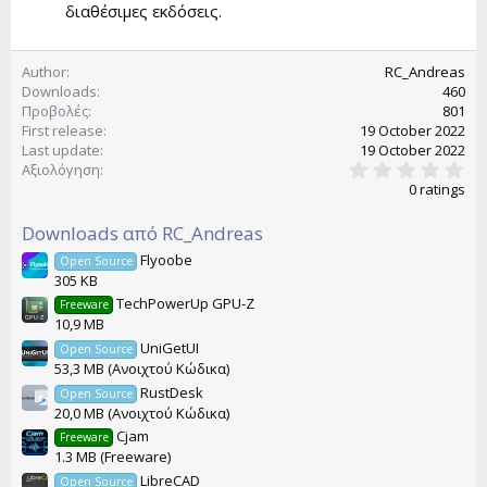
διαθέσιμες εκδόσεις.
Author
RC_Andreas
Downloads
460
Προβολές
801
First release
19 October 2022
Last update
19 October 2022
0
Αξιολόγηση
.
0 ratings
0
0
Downloads από RC_Andreas
s
t
Flyoobe
Open Source
a
305 KB
r
(
TechPowerUp GPU-Z
Freeware
s
10,9 MB
)
UniGetUI
Open Source
53,3 MB (Ανοιχτού Κώδικα)
RustDesk
Open Source
20,0 MB (Ανοιχτού Κώδικα)
Cjam
Freeware
1.3 MB (Freeware)
LibreCAD
Open Source