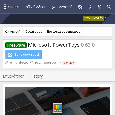
Σύνδεση
Εγγραφή
Έκτακτο 
Ντοκιμαντέρ
Αρχική
Downloads
Εργαλεία συστήματος
Microsoft PowerToys
0.63.0
Freeware
Go to download
A
C
RC_Andreas
19 October 2022
Featured
u
r
t
e
Επισκόπηση
History
h
a
o
t
r
i
o
n
d
a
t
e