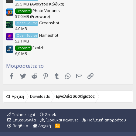
25,5 MB (Ανοιχτού Κώδικα)
Photo Variants
Freeware
57.0 MB (Freeware)
Greenshot
Open Source
4.0 MB
Flameshot
Open Source
53,1 MB
Explzh
Freeware
6,0 MB
Μοιραστείτε το
Facebook
Twitter
Reddit
Pinterest
Tumblr
WhatsApp
Email
Link
Αρχική
Downloads
Εργαλεία συστήματος
Techne Light
Greek
Επικοινωνία
Όροι και κανόνες
Πολιτική απορρήτου
Βοήθεια
Αρχική
R
S
S