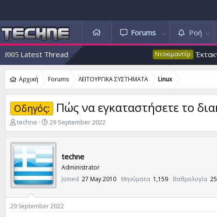
Forums
Ροή
Latest Thread
Έκτακτο 53: Ψευ
Ντοκιμαντέρ
Αρχική
Forums
ΛΕΙΤΟΥΡΓΙΚΑ ΣΥΣΤΗΜΑΤΑ
Linux
Πώς να εγκαταστήσετε το δι
Οδηγός:
T
S
techne
29 September 2022
h
t
r
a
e
r
techne
a
t
d
d
Administrator
s
a
Joined
27 May 2010
Μηνύματα
1,159
Βαθμολογία
25
t
t
a
e
r
29 September 2022
t