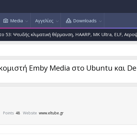
Media
Αγγελίες
Downloads
δής κλιματική θέρμανση, HAARP, MK Ultra, ELF, Αεροψεκασμοί, 
ακομιστή Emby Media στο Ubuntu και De
Points
48
Website
www.eltube.gr