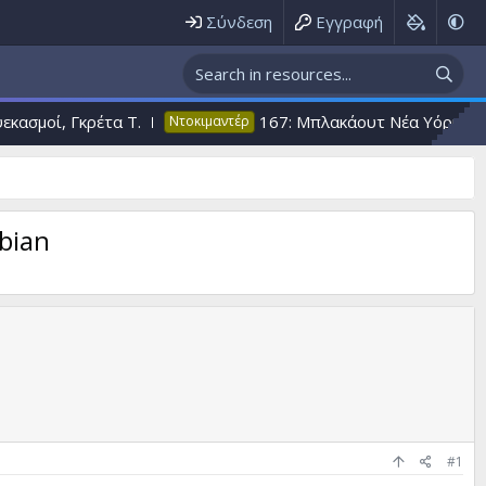
Σύνδεση
Εγγραφή
Γκρέτα T.
167: Μπλακάουτ Nέα Υόρκη Μάχη ΑΤΙΑ,
Ντοκιμαντέρ
bian
#1