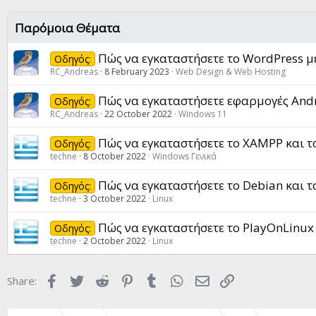
Παρόμοια Θέματα
Πώς να εγκαταστήσετε το WordPress μ
Οδηγός:
RC_Andreas
8 February 2023
Web Design & Web Hosting
Πώς να εγκαταστήσετε εφαρμογές And
Οδηγός:
RC_Andreas
22 October 2022
Windows 11
Πώς να εγκαταστήσετε το XAMPP και τ
Οδηγός:
techne
8 October 2022
Windows Γενικά
Πώς να εγκαταστήσετε το Debian και τ
Οδηγός:
techne
3 October 2022
Linux
Πώς να εγκαταστήσετε το PlayOnLinux 
Οδηγός:
techne
2 October 2022
Linux
Facebook
Twitter
Reddit
Pinterest
Tumblr
WhatsApp
Email
Link
Share: