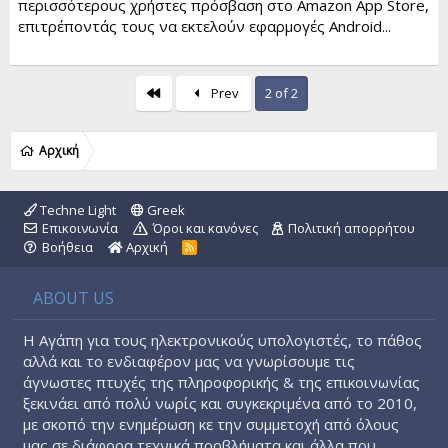
περισσότερους χρήστες πρόσβαση στο Amazon App Store,
επιτρέποντάς τους να εκτελούν εφαρμογές Android...
First
Prev
2 of 2
Αρχική
Techne Light
Greek
Επικοινωνία
Όροι και κανόνες
Πολιτική απορρήτου
Βοήθεια
Αρχική
R
S
S
ABOUT US
Η Αγάπη για τους ηλεκτρονικούς υπολογιστές, το πάθος
αλλά και το ενδιαφέρον μας να γνωρίσουμε τις
άγνωστες πτυχές της πληροφορικής & της επικοινωνίας
ξεκινάει από πολύ νωρίς και συγκεκριμένα από το 2010,
με σκοπό την ενημέρωση κε την συμμετοχή από όλους
μας σε διάφορα τεχνικά προβλήματα και άλλα που