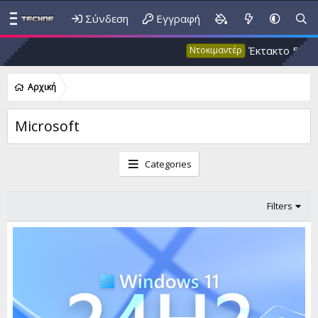
Σύνδεση
Εγγραφή
Έκτακτο 53: Ψευδής κλιμα
Ντοκιμαντέρ
Αρχική
Microsoft
Categories
Filters