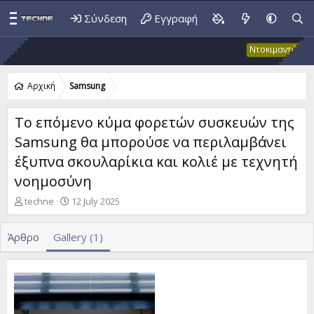
Σύνδεση
Εγγραφή
Έκ
Ντοκιμαντέρ
Αρχική
Samsung
Το επόμενο κύμα φορετών συσκευών της
Samsung θα μπορούσε να περιλαμβάνει
έξυπνα σκουλαρίκια και κολιέ με τεχνητή
νοημοσύνη
A
P
techne
12 July 2025
u
u
t
b
Άρθρο
Gallery (1)
h
l
o
i
r
s
h
d
a