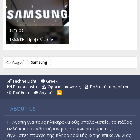
t
e
sum.jpg
186.6 KB · Προβολές: 663
Αρχική
Samsung
Techne Light
Greek
Επικοινωνία
Όροι και κανόνες
Πολιτική απορρήτου
Βοήθεια
Αρχική
R
S
S
ABOUT US
Η Αγάπη για τους ηλεκτρονικούς υπολογιστές, το πάθος
αλλά και το ενδιαφέρον μας να γνωρίσουμε τις
άγνωστες πτυχές της πληροφορικής & της επικοινωνίας