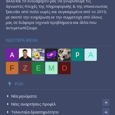
αλλά και το ενδιαφέρον μας να γνωρίσουμε τις
άγνωστες πτυχές της πληροφορικής & της επικοινωνίας
ξεκινάει από πολύ νωρίς και συγκεκριμένα από το 2010,
με σκοπό την ενημέρωση κε την συμμετοχή από όλους
μας σε διάφορα τεχνικά προβλήματα και άλλα που
αντιμετωπίζουμε.
ΝΕΟΤΕΡΑ ΜΕΛΗ
A
F
Z
E
M
D
ΡΟΉ
Νέα μηνύματα
Top
Νέες αναρτήσεις προφίλ
Τελευταία δραστηριότητα
Bott