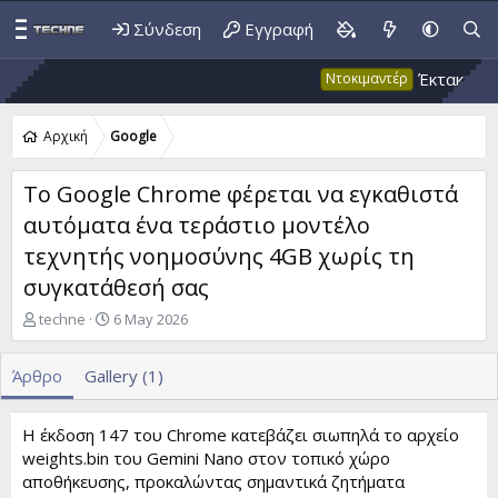
Σύνδεση
Εγγραφή
Έκτακτο 53: Ψε
Ντοκιμαντέρ
Αρχική
Google
Το Google Chrome φέρεται να εγκαθιστά
αυτόματα ένα τεράστιο μοντέλο
τεχνητής νοημοσύνης 4GB χωρίς τη
συγκατάθεσή σας
A
P
techne
6 May 2026
u
u
t
b
Άρθρο
Gallery (1)
h
l
o
i
r
s
Η έκδοση 147 του Chrome κατεβάζει σιωπηλά το αρχείο
h
weights.bin του Gemini Nano στον τοπικό χώρο
d
a
αποθήκευσης, προκαλώντας σημαντικά ζητήματα