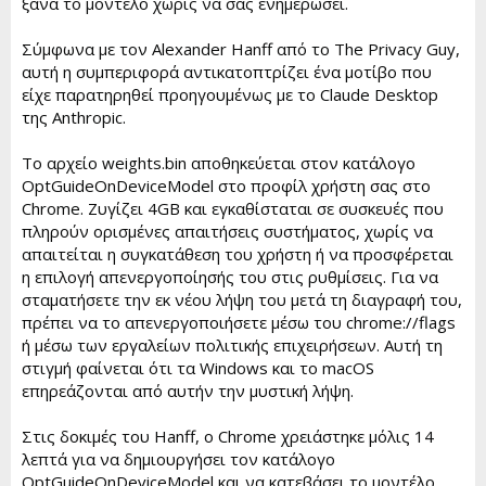
ξανά το μοντέλο χωρίς να σας ενημερώσει.
Σύμφωνα με τον Alexander Hanff από το The Privacy Guy,
αυτή η συμπεριφορά αντικατοπτρίζει ένα μοτίβο που
είχε παρατηρηθεί προηγουμένως με το Claude Desktop
της Anthropic.
Το αρχείο weights.bin αποθηκεύεται στον κατάλογο
OptGuideOnDeviceModel στο προφίλ χρήστη σας στο
Chrome. Ζυγίζει 4GB και εγκαθίσταται σε συσκευές που
πληρούν ορισμένες απαιτήσεις συστήματος, χωρίς να
απαιτείται η συγκατάθεση του χρήστη ή να προσφέρεται
η επιλογή απενεργοποίησής του στις ρυθμίσεις. Για να
σταματήσετε την εκ νέου λήψη του μετά τη διαγραφή του,
πρέπει να το απενεργοποιήσετε μέσω του chrome://flags
ή μέσω των εργαλείων πολιτικής επιχειρήσεων. Αυτή τη
στιγμή φαίνεται ότι τα Windows και το macOS
επηρεάζονται από αυτήν την μυστική λήψη.
Στις δοκιμές του Hanff, ο Chrome χρειάστηκε μόλις 14
λεπτά για να δημιουργήσει τον κατάλογο
OptGuideOnDeviceModel και να κατεβάσει το μοντέλο,