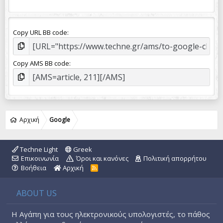
Copy URL BB code
Copy AMS BB code
Αρχική
Google
Techne Light
Greek
Επικοινωνία
Όροι και κανόνες
Πολιτική απορρήτου
Βοήθεια
Αρχική
R
S
S
ABOUT US
Η Αγάπη για τους ηλεκτρονικούς υπολογιστές, το πάθος