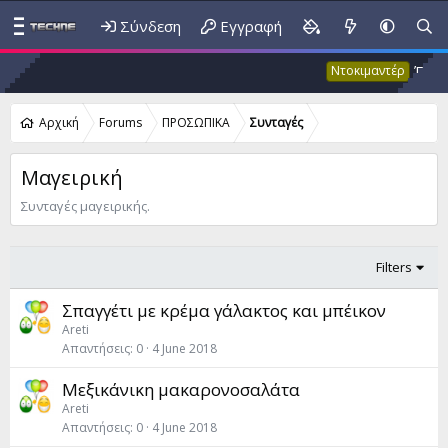
Σύνδεση
Εγγραφή
Έκτακτο
Ντοκιμαντέρ
Αρχική
Forums
ΠΡΟΣΩΠΙΚΑ
Συνταγές
Μαγειρική
Συνταγές μαγειρικής.
Filters
Σπαγγέτι με κρέμα γάλακτος και μπέικον
Areti
Απαντήσεις
0
4 June 2018
Μεξικάνικη μακαρονοσαλάτα
Areti
Απαντήσεις
0
4 June 2018