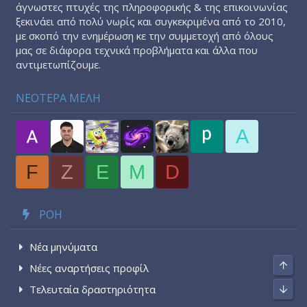
άγνωστες πτυχές της πληροφορικής & της επικοινωνίας
ξεκινάει από πολύ νωρίς και συγκεκριμένα από το 2010,
με σκοπό την ενημέρωση κε την συμμετοχή από όλους
μας σε διάφορα τεχνικά προβλήματα και άλλα που
αντιμετωπίζουμε.
ΝΕΟΤΕΡΑ ΜΕΛΗ
A
F
Z
E
M
D
ΡΟΉ
Νέα μηνύματα
Top
Νέες αναρτήσεις προφίλ
Τελευταία δραστηριότητα
Bott