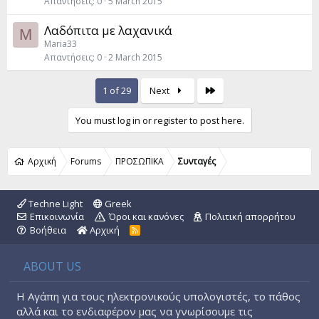
Απαντήσεις
0
5 March 2015
Λαδόπιτα με λαχανικά
M
Maria33
Απαντήσεις
0
2 March 2015
Last
1 of 29
Next
You must log in or register to post here.
Αρχική
Forums
ΠΡΟΣΩΠΙΚΑ
Συνταγές
Techne Light
Greek
Επικοινωνία
Όροι και κανόνες
Πολιτική απορρήτου
Βοήθεια
Αρχική
R
S
S
ABOUT US
Η Αγάπη για τους ηλεκτρονικούς υπολογιστές, το πάθος
αλλά και το ενδιαφέρον μας να γνωρίσουμε τις