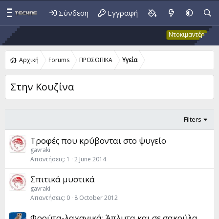
Σύνδεση
Εγγραφή
Έκτακ
Ντοκιμαντέρ
Αρχική
Forums
ΠΡΟΣΩΠΙΚΑ
Yγεία
Στην Κουζίνα
Filters
Τροφές που κρύβονται στο ψυγείο
gavraki
Απαντήσεις
1
2 June 2014
Σπιτικά μυστικά
gavraki
Απαντήσεις
0
8 October 2012
Φρούτα-λαχανικά: Άπλυτα και σε σακούλα