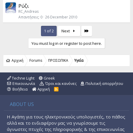
Ρύζι
RC_Andreas
Απαντήσεις
0
26 December 2010
Last
1 of 2
Next
You must log in or register to post here.
Αρχική
Forums
ΠΡΟΣΩΠΙΚΑ
Yγεία
Techne Light
Greek
Επικοινωνία
Όροι και κανόνες
Πολιτική απορρήτου
Βοήθεια
Αρχική
R
S
S
ABOUT US
Η Αγάπη για τους ηλεκτρονικούς υπολογιστές, το πάθος
αλλά και το ενδιαφέρον μας να γνωρίσουμε τις
άγνωστες πτυχές της πληροφορικής & της επικοινωνίας