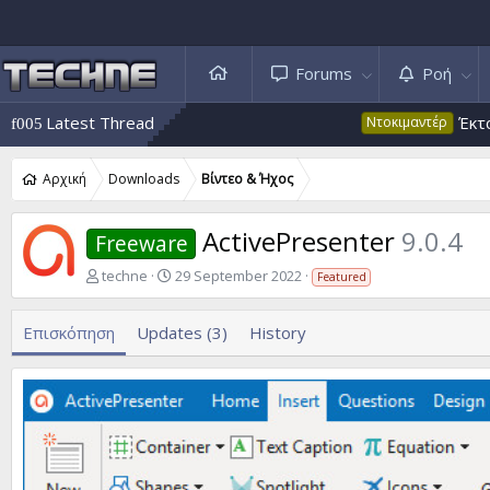
Forums
Ροή
Latest Thread
Έκτακτο 53:
Ντοκιμαντέρ
Αρχική
Downloads
Βίντεο & Ήχος
ActivePresenter
9.0.4
Freeware
A
C
techne
29 September 2022
Featured
u
r
t
e
Επισκόπηση
Updates (3)
History
h
a
o
t
r
i
o
n
d
a
t