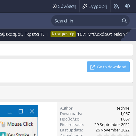
Σύνδεση
Εγγραφή
ί, Γκρέτα T.
167: Μπλακάουτ Nέα Υόρκη Μάχη ΑΤ
Ντοκιμαντέρ
Go to download
Author
techne
Downloads
1,067
Προβολές
1,067
First release
29 September 2022
Last update
26 November 2022
0
Αξιολόγηση