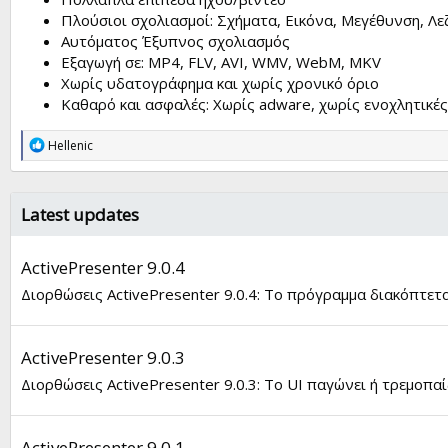
Πλούσιοι σχολιασμοί: Σχήματα, Εικόνα, Μεγέθυνση, Λε
Αυτόματος Έξυπνος σχολιασμός
Εξαγωγή σε: MP4, FLV, AVI, WMV, WebM, MKV
Χωρίς υδατογράφημα και χωρίς χρονικό όριο
Καθαρό και ασφαλές: Χωρίς adware, χωρίς ενοχλητικές
R
Hellenic
e
a
c
t
Latest updates
i
o
n
ActivePresenter 9.0.4
s
:
Διορθώσεις ActivePresenter 9.0.4: Το πρόγραμμα διακόπτεται
ActivePresenter 9.0.3
Διορθώσεις ActivePresenter 9.0.3: Το UI παγώνει ή τρεμοπαίζ
ActivePresenter 9.0.1