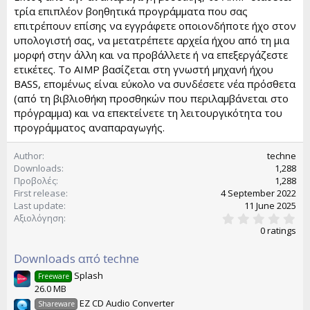
τρία επιπλέον βοηθητικά προγράμματα που σας
επιτρέπουν επίσης να εγγράφετε οποιονδήποτε ήχο στον
υπολογιστή σας, να μετατρέπετε αρχεία ήχου από τη μια
μορφή στην άλλη και να προβάλλετε ή να επεξεργάζεστε
ετικέτες. Το AIMP βασίζεται στη γνωστή μηχανή ήχου
BASS, επομένως είναι εύκολο να συνδέσετε νέα πρόσθετα
(από τη βιβλιοθήκη προσθηκών που περιλαμβάνεται στο
πρόγραμμα) και να επεκτείνετε τη λειτουργικότητα του
προγράμματος αναπαραγωγής.
Author
techne
Downloads
1,288
Προβολές
1,288
First release
4 September 2022
Last update
11 June 2025
0
Αξιολόγηση
.
0 ratings
0
0
Downloads από techne
s
t
Splash
Freeware
a
26.0 MB
r
(
EZ CD Audio Converter
Shareware