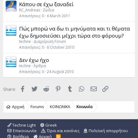
Κάπου σε έχω ξαναδεί
RC_Andreas
Ζώδια
Απαντήσεις
0
6 March 2011
Πώς μπορώ να δω τι μηνύματα και τι θέματα
έχω δημοσιεύσει μέχρι τώρα στο φόρουμ?
techne
Διαχείριση Forum
Απαντήσεις
0
6 October 2010
Δεν έχω ήχο
techne
Άρθρα
Απαντήσεις
0
24 August 2010
Facebook
Twitter
Reddit
Pinterest
Tumblr
WhatsApp
Email
Link
Share:
Αρχική
Forums
ΚΟΙΝΩΝΙΚΑ
Κοινωνία
Techne Light
Greek
Επικοινωνία
Όροι και κανόνες
Πολιτική απορρήτου
Βοήθεια
Αρχική
R