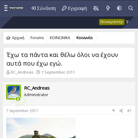
Σύνδεση
Εγγραφή
Έκτακτο 
Ντοκιμαντέρ
Αρχική
Forums
ΚΟΙΝΩΝΙΚΑ
Κοινωνία
Έχω τα πάντα και θέλω όλοι να έχουν
αυτά που έχω εγώ.
T
S
RC_Andreas
7 September 2011
h
t
r
a
RC_Andreas
e
r
a
t
Administrator
d
d
s
a
t
t
7 September 2011
#1
a
e
r
t
e