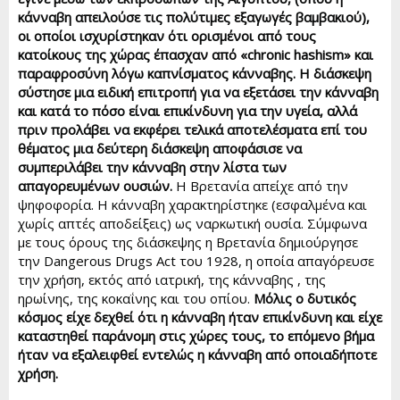
κάνναβη απειλούσε τις πολύτιμες εξαγωγές βαμβακιού),
οι οποίοι ισχυρίστηκαν ότι ορισμένοι από τους
κατοίκους της χώρας έπασχαν από «chronic hashism» και
παραφροσύνη λόγω καπνίσματος κάνναβης. Η διάσκεψη
σύστησε μια ειδική επιτροπή για να εξετάσει την κάνναβη
και κατά το πόσο είναι επικίνδυνη για την υγεία, αλλά
πριν προλάβει να εκφέρει τελικά αποτελέσματα επί του
θέματος μια δεύτερη διάσκεψη αποφάσισε να
συμπεριλάβει την κάνναβη στην λίστα των
απαγορευμένων ουσιών.
Η Βρετανία απείχε από την
ψηφοφορία. Η κάνναβη χαρακτηρίστηκε (εσφαλμένα και
χωρίς απτές αποδείξεις) ως ναρκωτική ουσία. Σύμφωνα
με τους όρους της διάσκεψης η Βρετανία δημιούργησε
την Dangerous Drugs Act του 1928, η οποία απαγόρευσε
την χρήση, εκτός από ιατρική, της κάνναβης , της
ηρωίνης, της κοκαΐνης και του οπίου.
Μόλις ο δυτικός
κόσμος είχε δεχθεί ότι η κάνναβη ήταν επικίνδυνη και είχε
καταστηθεί παράνομη στις χώρες τους, το επόμενο βήμα
ήταν να εξαλειφθεί εντελώς η κάνναβη από οποιαδήποτε
χρήση.