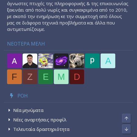
άγνωστες πτυχές της πληροφορικής & της επικοινωνίας
ξεκινάει από πολύ νωρίς και συγκεκριμένα από το 2010,
με σκοπό την ενημέρωση κε την συμμετοχή από όλους
μας σε διάφορα τεχνικά προβλήματα και άλλα που
αντιμετωπίζουμε.
ΝΕΟΤΕΡΑ ΜΕΛΗ
A
F
Z
E
M
D
ΡΟΉ
Νέα μηνύματα
Top
Νέες αναρτήσεις προφίλ
Bott
Τελευταία δραστηριότητα