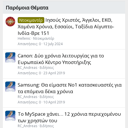
Παρόμοια Θέματα
Ιησούς Χριστός, Άγγελοι, EΚΘ,
Ντοκιμαντέρ
Χαμένα Χρόνια, Εσσαίοι, Ταξίδια Αίγυπτο-
Ινδία-Βρε 151
Hellenic
Ντοκιμαντέρ
Απαντήσεις
0
12 July 2024
Canon: Δύο χρόνια λειτουργίας για το
Ευρωπαϊκό Κέντρο Υποστήριξης
RC_Andreas
Ειδήσεις
Απαντήσεις
0
23 April 2019
Samsung: Θα είμαστε Νο1 κατασκευαστές για
τα επόμενα δέκα χρόνια
RC_Andreas
Ειδήσεις
Απαντήσεις
0
10 April 2019
Το MySpace χάνει… 12 χρόνια περιεχομένου
των χρηστών του
RC_Andreas
Ειδήσεις