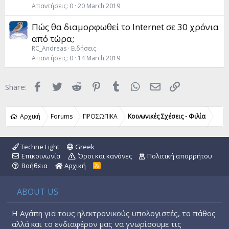
Απαντήσεις
0
20 March 2019
Πώς θα διαμορφωθεί το Internet σε 30 χρόνια
από τώρα;
RC_Andreas
Ειδήσεις
Απαντήσεις
0
14 March 2019
Facebook
Twitter
Reddit
Pinterest
Tumblr
WhatsApp
Email
Link
Share:
Αρχική
Forums
ΠΡΟΣΩΠΙΚΑ
Κοινωνικές Σχέσεις - Φιλία
Techne Light
Greek
Επικοινωνία
Όροι και κανόνες
Πολιτική απορρήτου
Βοήθεια
Αρχική
R
S
S
ABOUT US
Η Αγάπη για τους ηλεκτρονικούς υπολογιστές, το πάθος
αλλά και το ενδιαφέρον μας να γνωρίσουμε τις