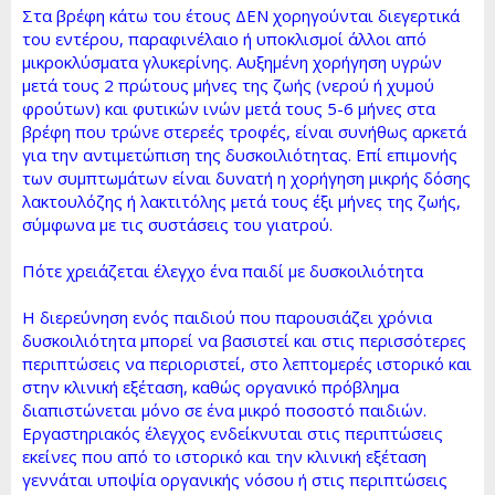
Στα βρέφη κάτω του έτους ΔΕΝ χορηγούνται διεγερτικά
του εντέρου, παραφινέλαιο ή υποκλισμοί άλλοι από
μικροκλύσματα γλυκερίνης. Αυξημένη χορήγηση υγρών
μετά τους 2 πρώτους μήνες της ζωής (νερού ή χυμού
φρούτων) και φυτικών ινών μετά τους 5-6 μήνες στα
βρέφη που τρώνε στερεές τροφές, είναι συνήθως αρκετά
για την αντιμετώπιση της δυσκοιλιότητας. Επί επιμονής
των συμπτωμάτων είναι δυνατή η χορήγηση μικρής δόσης
λακτουλόζης ή λακτιτόλης μετά τους έξι μήνες της ζωής,
σύμφωνα με τις συστάσεις του γιατρού.
Πότε χρειάζεται έλεγχο ένα παιδί με δυσκοιλιότητα
Η διερεύνηση ενός παιδιού που παρουσιάζει χρόνια
δυσκοιλιότητα μπορεί να βασιστεί και στις περισσότερες
περιπτώσεις να περιοριστεί, στο λεπτομερές ιστορικό και
στην κλινική εξέταση, καθώς οργανικό πρόβλημα
διαπιστώνεται μόνο σε ένα μικρό ποσοστό παιδιών.
Εργαστηριακός έλεγχος ενδείκνυται στις περιπτώσεις
εκείνες που από το ιστορικό και την κλινική εξέταση
γεννάται υποψία οργανικής νόσου ή στις περιπτώσεις