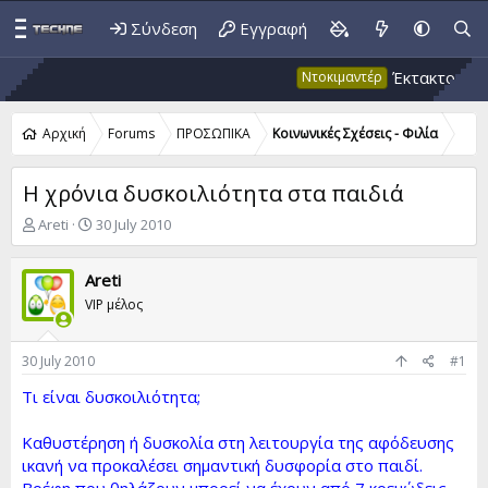
Σύνδεση
Εγγραφή
Έκτακτο 53: Ψευδή
Ντοκιμαντέρ
Αρχική
Forums
ΠΡΟΣΩΠΙΚΑ
Κοινωνικές Σχέσεις - Φιλία
Η χρόνια δυσκοιλιότητα στα παιδιά
T
S
Areti
30 July 2010
h
t
r
a
Areti
e
r
a
t
VIP μέλος
d
d
s
a
t
t
30 July 2010
#1
a
e
Τι είναι δυσκοιλιότητα;
r
t
e
Καθυστέρηση ή δυσκολία στη λειτουργία της αφόδευσης
r
ικανή να προκαλέσει σημαντική δυσφορία στο παιδί.
Βρέφη που θηλάζουν μπορεί να έχουν από 7 κρεμώδεις