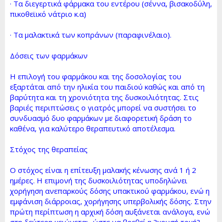
· Τα διεγερτικά φάρμακα του εντέρου (σέννα, βισακοδύλη,
πικοθεϊικό νάτριο κ.α)
· Τα μαλακτικά των κοπράνων (παραφινέλαιο).
Δόσεις των φαρμάκων
Η επιλογή του φαρμάκου και της δοσολογίας του
εξαρτάται από την ηλικία του παιδιού καθώς και από τη
βαρύτητα και τη χρονιότητα της δυσκοιλιότητας. Στις
βαριές περιπτώσεις ο γιατρός μπορεί να συστήσει το
συνδυασμό δυο φαρμάκων με διαφορετική δράση το
καθένα, για καλύτερο θεραπευτικό αποτέλεσμα.
Στόχος της θεραπείας
Ο στόχος είναι η επίτευξη μαλακής κένωσης ανά 1 ή 2
ημέρες. Η επιμονή της δυσκοιλιότητας υποδηλώνει
χορήγηση ανεπαρκούς δόσης υπακτικού φαρμάκου, ενώ η
εμφάνιση διάρροιας, χορήγησης υπερβολικής δόσης. Στην
πρώτη περίπτωση η αρχική δόση αυξάνεται ανάλογα, ενώ
στη δεύτερη μειώνεται, ώστε να βρεθεί η ?χρυσή τομή?