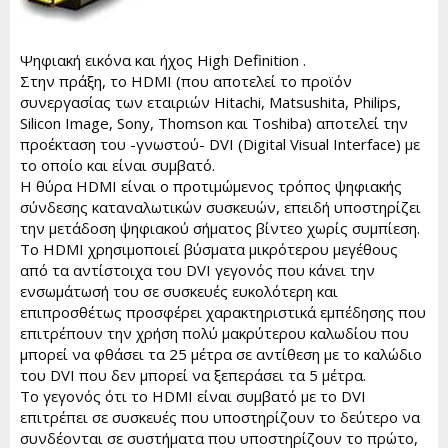
Ψηφιακή εικόνα και ήχος High Definition .
Στην πράξη, το HDMI (που αποτελεί το προϊόν
συνεργασίας των εταιριών Hitachi, Matsushita, Philips,
Silicon Image, Sony, Thomson και Τοshiba) αποτελεί την
προέκταση του -γνωστού- DVI (Digital Visual Interface) με
το οποίο και είναι συμβατό.
H θύρα HDMI είναι ο προτιμώμενος τρόπος ψηφιακής
σύνδεσης καταναλωτικών συσκευών, επειδή υποστηρίζει
την μετάδοση ψηφιακού σήματος βίντεο χωρίς συμπίεση.
To ΗDMI χρησιμοποιεί βύσματα μικρότερου μεγέθους
από τα αντίστοιχα του DVI γεγονός που κάνει την
ενσωμάτωσή του σε συσκευές ευκολότερη και
επιπροσθέτως προσφέρει χαρακτηριστικά εμπέδησης που
επιτρέπουν την χρήση πολύ μακρύτερου καλωδίου που
μπορεί να φθάσει τα 25 μέτρα σε αντίθεση με το καλώδιο
του DVI πoυ δεν μπορεί να ξεπεράσει τα 5 μέτρα.
Το γεγονός ότι το HDMI είναι συμβατό με το DVI
επιτρέπει σε συσκευές που υποστηρίζουν το δεύτερο να
συνδέονται σε συστήματα που υποστηρίζουν το πρώτο,