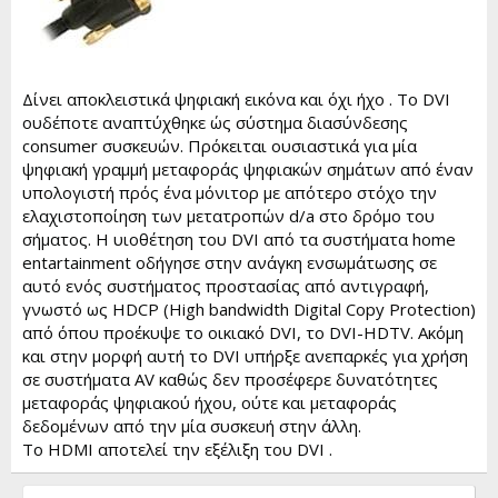
Δίνει αποκλειστικά ψηφιακή εικόνα και όχι ήχο . Το DVI
ουδέποτε αναπτύχθηκε ώς σύστημα διασύνδεσης
consumer συσκευών. Πρόκειται ουσιαστικά για μία
ψηφιακή γραμμή μεταφοράς ψηφιακών σημάτων από έναν
υπολογιστή πρός ένα μόνιτορ με απότερο στόχο την
ελαχιστοποίηση των μετατροπών d/a στο δρόμο του
σήματος. Η υιοθέτηση του DVI από τα συστήματα home
entartainment οδήγησε στην ανάγκη ενσωμάτωσης σε
αυτό ενός συστήματος προστασίας από αντιγραφή,
γνωστό ως HDCP (Ηigh bandwidth Digital Copy Protection)
από όπου προέκυψε το οικιακό DVI, το DVI-HDTV. Ακόμη
και στην μορφή αυτή το DVI υπήρξε ανεπαρκές για χρήση
σε συστήματα AV καθώς δεν προσέφερε δυνατότητες
μεταφοράς ψηφιακού ήχου, ούτε και μεταφοράς
δεδομένων από την μία συσκευή στην άλλη.
To ΗDMI αποτελεί την εξέλιξη του DVI .