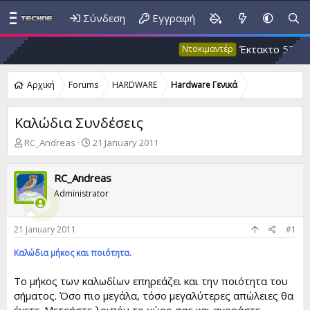
Σύνδεση
Εγγραφή
Έκτακτο 53: Ψευδής κ
Ντοκιμαντέρ
Αρχική
Forums
HARDWARE
Hardware Γενικά
Καλώδια Συνδέσεις
T
S
RC_Andreas
21 January 2011
h
t
r
a
RC_Andreas
e
r
a
t
Administrator
d
d
s
a
t
t
21 January 2011
#1
a
e
Καλώδια μήκος και ποιότητα.
r
t
e
Το μήκος των καλωδίων επηρεάζει και την ποιότητα του
r
σήματος. Όσο πιο μεγάλα, τόσο μεγαλύτερες απώλειες θα
έχετε. Μετρήστε λοιπόν το χώρο σας και αγοράστε