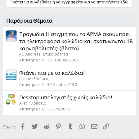
Πρέπει να συνδεθείτε ή να εγγραφείτε για να απαντήσετε εδώ.
Παρόμοια Θέματα
Τραγωδία.Η στιγμή που το ΑΡΜΑ ακουμπάει
τα ηλεκτροφόρα καλώδια και σκοτώνονται 18
καρναβαλιστές! (βίντεο)
RC_Andreas
Επικαιρότητα
Απαντήσεις
0
18 February 2015
Φτάνει πια με τα καλώδια!
techne
Ειδήσεις
Απαντήσεις
0
30 October 2010
Desktop υπολογιστής χωρίς καλώδια!
Areti
Ειδήσεις
Απαντήσεις
0
13 June 2010
Facebook
Twitter
Reddit
Pinterest
Tumblr
WhatsApp
Email
Link
Share: