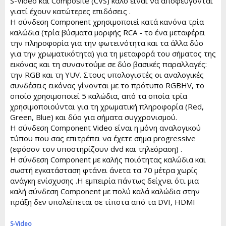
S-Video και Composite (CVS) καλό είναι να αποφεύγονται
γιατί έχουν κατώτερες επιδόσεις .
Η σύνδεση Component χρησιμοποιεί κατά κανόνα τρία
καλώδια (τρία βύσματα μορφής RCA - το ένα μεταφέρει
την πληροφορία για την φωτεινότητα και τα άλλα δύο
για την χρωματικότητα) για τη μεταφορά του σήματος της
εικόνας και τη συναντούμε σε δύο βασικές παραλλαγές:
την RGB και τη YUV. Στους υπολογιστές οι αναλογικές
συνδέσεις εικόνας γίνονται με το πρότυπο RGBHV, το
οποίο χρησιμοποιεί 5 καλώδια, από τα οποία τρία
χρησιμοποιούνται για τη χρωματική πληροφορία (Red,
Green, Blue) και δύο για σήματα συγχρονισμού.
Η σύνδεση Component Video είναι η μόνη αναλογικού
τύπου που σας επιτρέπει να έχετε σήμα progressive
(εφόσον τον υποστηρίζουν dvd και τηλεόραση) .
Η σύνδεση Component με καλής ποιότητας καλώδια και
σωστή εγκατάσταση φτάνει άνετα τα 70 μέτρα χωρίς
ανάγκη ενίσχυσης .Η εμπειρία πάντως δείχνει ότι μια
καλή σύνδεση Component με πολύ καλά καλώδια στην
πράξη δεν υπολείπεται σε τίποτα από τα DVI, HDMI
S-Video