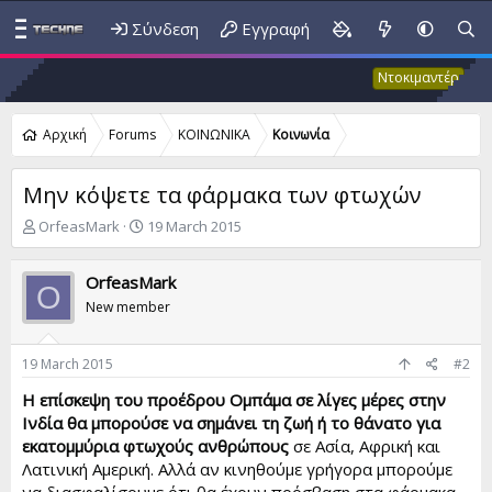
Σύνδεση
Εγγραφή
Έκτακ
Ντοκιμαντέρ
Αρχική
Forums
ΚΟΙΝΩΝΙΚΑ
Κοινωνία
Μην κόψετε τα φάρμακα των φτωχών
T
S
OrfeasMark
19 March 2015
h
t
r
a
OrfeasMark
e
r
O
a
t
New member
d
d
s
a
t
t
19 March 2015
#2
a
e
Η επίσκεψη του προέδρου Ομπάμα σε λίγες μέρες στην
r
Ινδία θα μπορούσε να σημάνει τη ζωή ή το θάνατο για
t
e
εκατομμύρια φτωχούς ανθρώπους
σε Ασία, Αφρική και
r
Λατινική Αμερική. Αλλά αν κινηθούμε γρήγορα μπορούμε
να διασφαλίσουμε ότι θα έχουν πρόσβαση στα φάρμακα