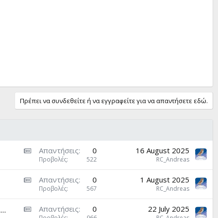
Πρέπει να συνδεθείτε ή να εγγραφείτε για να απαντήσετε εδώ.
A
Απαντήσεις
0
16 August 2025
M
Προβολές
522
RC_Andreas
S
A
Απαντήσεις
0
1 August 2025
:
M
Προβολές
567
RC_Andreas
A
S
r
A
..
Απαντήσεις
0
22 July 2025
:
t
Προβολές
966
RC_Andreas