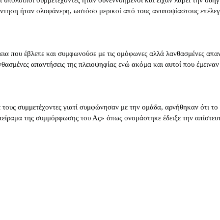
άντηση ήταν ολοφάνερη, ωστόσο μερικοί από τους ανυποψίαστους επέλεγα
θεια που έβλεπε και συμφωνούσε με τις ομόφωνες αλλά λανθασμένες απαν
θασμένες απαντήσεις της πλειοψηφίας ενώ ακόμα και αυτοί που έμειναν 
σε τους συμμετέχοντες γιατί συμφώνησαν με την ομάδα, αρνήθηκαν ότι το
 «πείραμα της συμμόρφωσης του Ας» όπως ονομάστηκε έδειξε την απίστευ