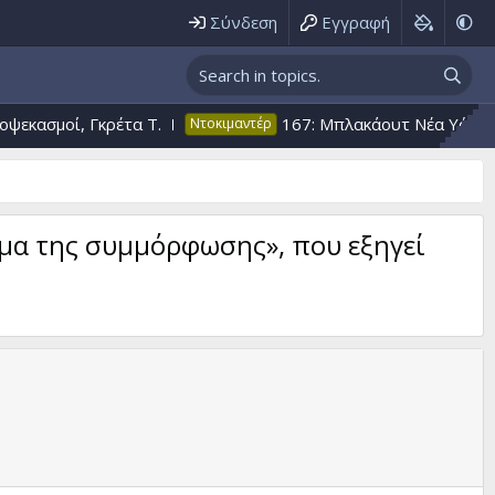
Σύνδεση
Εγγραφή
οί, Γκρέτα T.
167: Μπλακάουτ Nέα Υόρκη Μάχη Α
Ντοκιμαντέρ
ραμα της συμμόρφωσης», πoυ εξηγεί