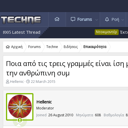
Forums
Ροή
Latest Thread
Έκτακτο 53:
Ντοκιμαντέρ
Αρχική
Forums
Techne
Ειδήσεις
Επικαιρότητα
Πoια από τις τρεις γραμμές είναι ίση
την ανθρώπινη συμ
T
S
Hellenic
22 March 2015
h
t
r
a
e
r
Hellenic
a
t
d
d
Moderator
s
a
Joined
26 August 2010
Μηνύματα
608
Βαθμολογία
8
t
t
a
e
r