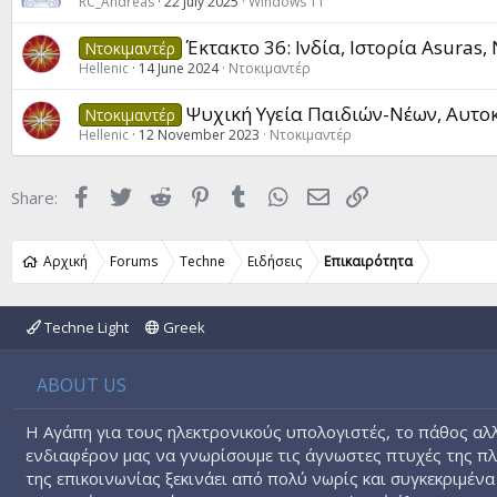
RC_Andreas
22 July 2025
Windows 11
Έκτακτο 36: Ινδία, Ιστορία Asuras
Ντοκιμαντέρ
Hellenic
14 June 2024
Ντοκιμαντέρ
Ψυχική Υγεία Παιδιών-Νέων, Αυτοκ
Ντοκιμαντέρ
Hellenic
12 November 2023
Ντοκιμαντέρ
Facebook
Twitter
Reddit
Pinterest
Tumblr
WhatsApp
Email
Link
Share:
Αρχική
Forums
Techne
Ειδήσεις
Επικαιρότητα
Techne Light
Greek
ABOUT US
Η Αγάπη για τους ηλεκτρονικούς υπολογιστές, το πάθος αλλ
ενδιαφέρον μας να γνωρίσουμε τις άγνωστες πτυχές της π
της επικοινωνίας ξεκινάει από πολύ νωρίς και συγκεκριμένα