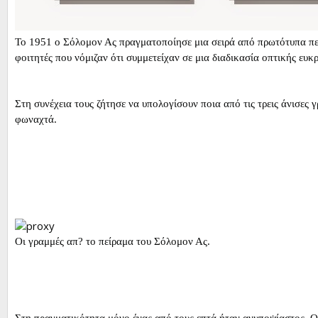
Το 1951 ο Σόλομον Ας πραγματοποίησε μια σειρά από πρωτότυπα πειρ
φοιτητές που νόμιζαν ότι συμμετείχαν σε μια διαδικασία οπτικής ευκ
Στη συνέχεια τους ζήτησε να υπολογίσουν ποια από τις τρεις άνισες
φωναχτά.
Οι γραμμές απ? το πείραμα του Σόλομον Ας.
Στη πραγματικότητα μόνο ένας από τους επτά ήταν ανυποψίαστος. Οι