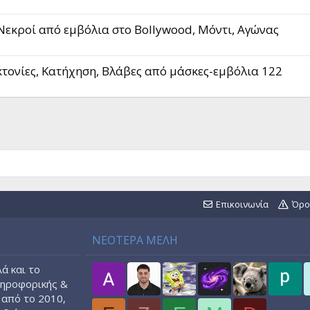
, Νεκροί από εμβόλια στο Bollywood, Mόντι, Αγώνας
τονίες, Κατήχηση, Βλάβες από μάσκες-εμβόλια 122
Επικοινωνία
Όρο
ΝΕΟΤΕΡΑ ΜΕΛΗ
ά και το
ληροφορικής &
 από το 2010,