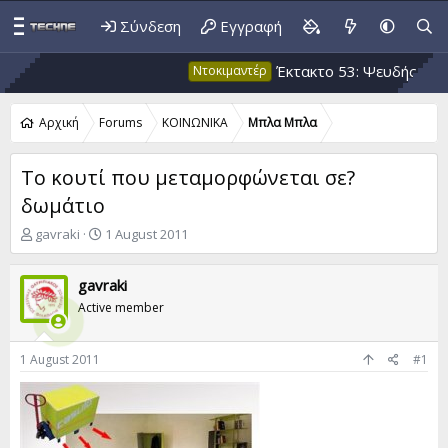
Σύνδεση
Εγγραφή
Έκτακτο 53: Ψευδής κλιματική 
Ντοκιμαντέρ
Αρχική
Forums
ΚΟΙΝΩΝΙΚΑ
Μπλα Μπλα
Το κουτί που μεταμορφώνεται σε?
δωμάτιο
T
S
gavraki
1 August 2011
h
t
r
a
gavraki
e
r
a
t
Active member
d
d
s
a
t
t
1 August 2011
#1
a
e
r
t
e