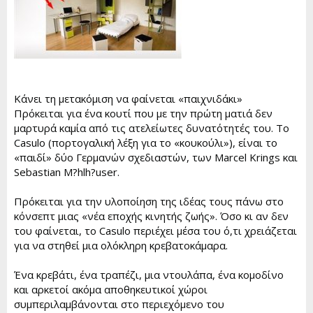
r
Κάνει τη μετακόμιση να φαίνεται «παιχνιδάκι»
Πρόκειται για ένα κουτί που με την πρώτη ματιά δεν
μαρτυρά καμία από τις ατελείωτες δυνατότητές του. Το
Casulo (πορτογαλική λέξη για το «κουκούλι»), είναι το
«παιδί» δύο Γερμανών σχεδιαστών, των Marcel Krings και
Sebastian M?hlh?user.
Πρόκειται για την υλοποίηση της ιδέας τους πάνω στο
κόνσεπτ μιας «νέα εποχής κινητής ζωής». Όσο κι αν δεν
του φαίνεται, το Casulo περιέχει μέσα του ό,τι χρειάζεται
για να στηθεί μια ολόκληρη κρεβατοκάμαρα.
Ένα κρεβάτι, ένα τραπέζι, μια ντουλάπα, ένα κομοδίνο
και αρκετοί ακόμα αποθηκευτικοί χώροι
συμπεριλαμβάνονται στο περιεχόμενο του