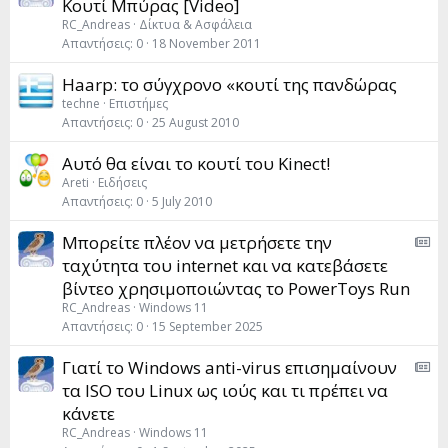
Κουτί Μπύρας [Video]
RC_Andreas
Δίκτυα & Ασφάλεια
Απαντήσεις
0
18 November 2011
Haarp: το σύγχρονο «κουτί της πανδώρας
techne
Επιστήμες
Απαντήσεις
0
25 August 2010
Αυτό θα είναι το κουτί του Kinect!
Areti
Ειδήσεις
Απαντήσεις
0
5 July 2010
A
Μπορείτε πλέον να μετρήσετε την
M
ταχύτητα του internet και να κατεβάσετε
S
βίντεο χρησιμοποιώντας το PowerToys Run
:
RC_Andreas
Windows 11
A
Απαντήσεις
0
15 September 2025
r
A
Γιατί το Windows anti-virus επισημαίνουν
t
M
i
τα ISO του Linux ως ιούς και τι πρέπει να
S
c
κάνετε
:
l
RC_Andreas
Windows 11