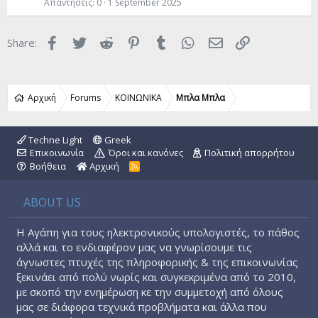
A
e
Απαντήσεις
0
1 September 2025
r
t
Facebook
Twitter
Reddit
Pinterest
Tumblr
WhatsApp
Email
Link
Share:
i
c
l
e
Αρχική
Forums
ΚΟΙΝΩΝΙΚΑ
Μπλα Μπλα
Techne Light
Greek
Επικοινωνία
Όροι και κανόνες
Πολιτική απορρήτου
Βοήθεια
Αρχική
R
S
S
ABOUT US
Η Αγάπη για τους ηλεκτρονικούς υπολογιστές, το πάθος
αλλά και το ενδιαφέρον μας να γνωρίσουμε τις
άγνωστες πτυχές της πληροφορικής & της επικοινωνίας
ξεκινάει από πολύ νωρίς και συγκεκριμένα από το 2010,
με σκοπό την ενημέρωση κε την συμμετοχή από όλους
μας σε διάφορα τεχνικά προβλήματα και άλλα που