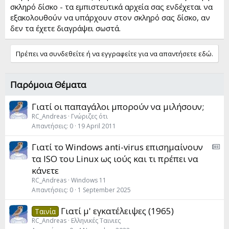
σκληρό δίσκο - τα εμπιστευτικά αρχεία σας ενδέχεται να
εξακολουθούν να υπάρχουν στον σκληρό σας δίσκο, αν
δεν τα έχετε διαγράψει σωστά.
Πρέπει να συνδεθείτε ή να εγγραφείτε για να απαντήσετε εδώ.
Παρόμοια Θέματα
Γιατί οι παπαγάλοι μπορούν να μιλήσουν;
RC_Andreas
Γνώριζες ότι
Απαντήσεις
0
19 April 2011
A
Γιατί το Windows anti-virus επισημαίνουν
M
τα ISO του Linux ως ιούς και τι πρέπει να
S
κάνετε
:
RC_Andreas
Windows 11
A
Απαντήσεις
0
1 September 2025
r
Γιατί μ' εγκατέλειψες (1965)
t
Ταινία
i
RC_Andreas
Ελληνικές Ταινιες