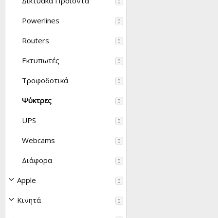
Δικτυακά Προϊόντα
0
Powerlines
0
Routers
0
Εκτυπωτές
0
Τροφοδοτικά
0
Ψύκτρες
0
UPS
0
Webcams
0
Διάφορα
0
Apple
0
Κινητά
0