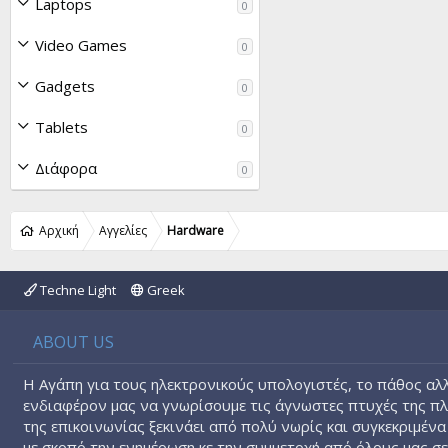
Laptops
0
Video Games
0
Gadgets
0
Tablets
0
Διάφορα
0
Αρχική
Αγγελίες
Hardware
Techne Light
Greek
ABOUT US
Η Αγάπη για τους ηλεκτρονικούς υπολογιστές, το πάθος αλλ
ενδιαφέρον μας να γνωρίσουμε τις άγνωστες πτυχές της π
της επικοινωνίας ξεκινάει από πολύ νωρίς και συγκεκριμένα
με σκοπό την ενημέρωση κε την συμμετοχή από όλους μας σ