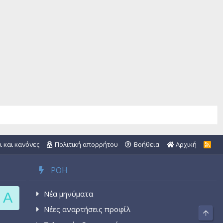
ι και κανόνες
Πολιτική απορρήτου
Βοήθεια
Αρχική
R
S
S
ΡΟΉ
Νέα μηνύματα
A
Νέες αναρτήσεις προφίλ
Top