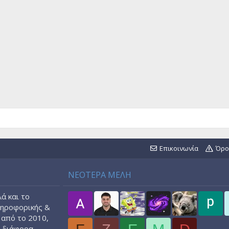
Επικοινωνία
Όρο
ΝΕΟΤΕΡΑ ΜΕΛΗ
ά και το
ληροφορικής &
 από το 2010,
ε διάφορα