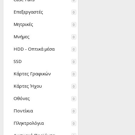
Επεξεργαστές
0
Μητρικές
0
Μνήμες
0
HDD - Οπτικά μέσα
0
SSD
0
Κάρτες Γραφικών
0
Κάρτες Ήχου
0
Οθόνες
0
Ποντίκια
0
Πληκτρολόγια
0