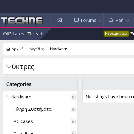
Forums
Ροή
Latest Thread
Έκτακτ
Ντοκιμαντέρ
Αρχική
Αγγελίες
Hardware
Ψύκτρες
Categories
No listings have been c
Hardware
0
Πλήρη Συστήματα
0
PC Cases
0
Case Fans
0