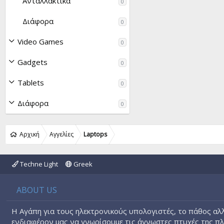
Ανταλλακτικά
0
Διάφορα
0
Video Games
0
Gadgets
0
Tablets
0
Διάφορα
0
Αρχική
Αγγελίες
Laptops
Techne Light
Greek
ABOUT US
Η Αγάπη για τους ηλεκτρονικούς υπολογιστές, το πάθος αλλ
ενδιαφέρον μας να γνωρίσουμε τις άγνωστες πτυχές της π