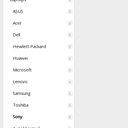
ASUS
0
Acer
0
Dell
0
Hewlett Packard
0
Huawei
0
Microsoft
0
Lenovo
0
Samsung
0
Toshiba
0
Sony
0