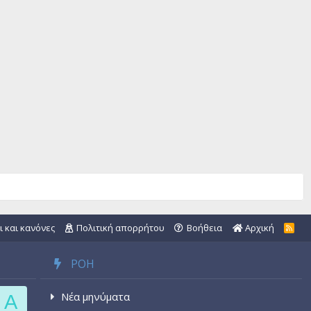
ι και κανόνες
Πολιτική απορρήτου
Βοήθεια
Αρχική
R
S
S
ΡΟΉ
Νέα μηνύματα
A