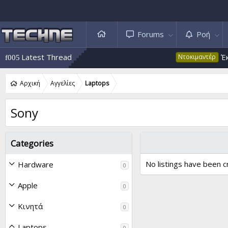
Forums
Ροή
Latest Thread
Έκτακ
Ντοκιμαντέρ
Αρχική
Αγγελίες
Laptops
Sony
Categories
No listings have been c
Hardware
0
Apple
0
Κινητά
0
Laptops
0